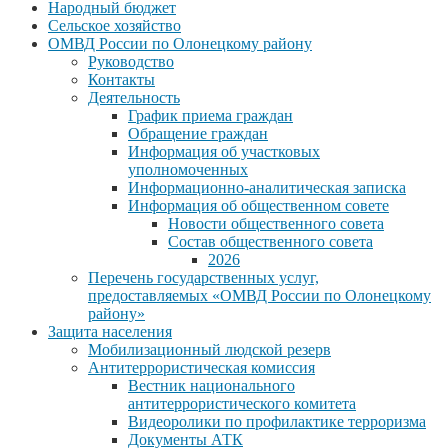
Народный бюджет
Сельское хозяйство
ОМВД России по Олонецкому району
Руководство
Контакты
Деятельность
График приема граждан
Обращение граждан
Информация об участковых
уполномоченных
Информационно-аналитическая записка
Информация об общественном совете
Новости общественного совета
Состав общественного совета
2026
Перечень государственных услуг,
предоставляемых «ОМВД России по Олонецкому
району»
Защита населения
Мобилизационный людской резерв
Антитеррористическая комиссия
Вестник национального
антитеррористического комитета
Видеоролики по профилактике терроризма
Документы АТК