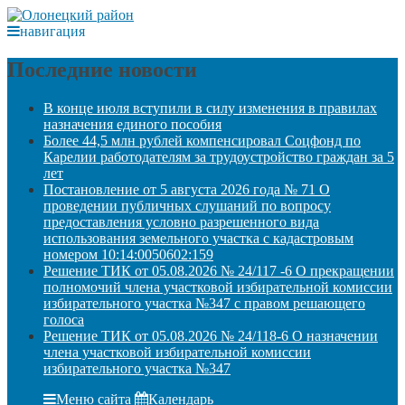
навигация
Последние новости
В конце июля вступили в силу изменения в правилах
назначения единого пособия
Более 44,5 млн рублей компенсировал Соцфонд по
Карелии работодателям за трудоустройство граждан за 5
лет
Постановление от 5 августа 2026 года № 71 О
проведении публичных слушаний по вопросу
предоставления условно разрешенного вида
использования земельного участка с кадастровым
номером 10:14:0050602:159
Решение ТИК от 05.08.2026 № 24/117 -6 О прекращении
полномочий члена участковой избирательной комиссии
избирательного участка №347 с правом решающего
голоса
Решение ТИК от 05.08.2026 № 24/118-6 О назначении
члена участковой избирательной комиссии
избирательного участка №347
Меню сайта
Календарь