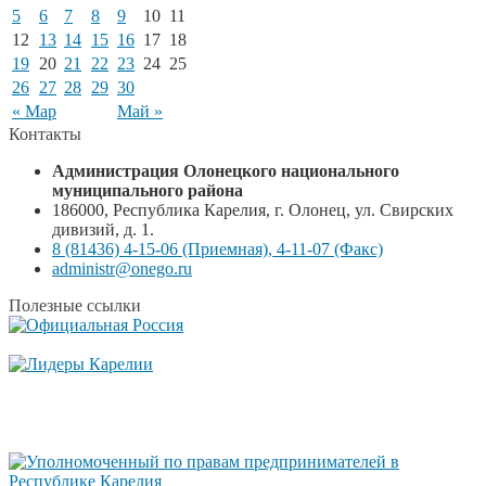
5
6
7
8
9
10
11
12
13
14
15
16
17
18
19
20
21
22
23
24
25
26
27
28
29
30
« Мар
Май »
Контакты
Администрация Олонецкого национального
муниципального района
186000, Республика Карелия, г. Олонец, ул. Свирских
дивизий, д. 1.
8 (81436) 4-15-06 (Приемная), 4-11-07 (Факс)
administr@onego.ru
Полезные ссылки