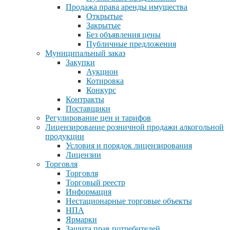
Продажа права аренды имущества
Открытые
Закрытые
Без объявления цены
Публичные предложения
Муниципальный заказ
Закупки
Аукцион
Котировка
Конкурс
Контракты
Поставщики
Регулирование цен и тарифов
Лицензирование розничной продажи алкогольной
продукции
Условия и порядок лицензирования
Лицензии
Торговля
Торговля
Торговый реестр
Информация
Нестационарные торговые объекты
НПА
Ярмарки
Защита прав потребителей