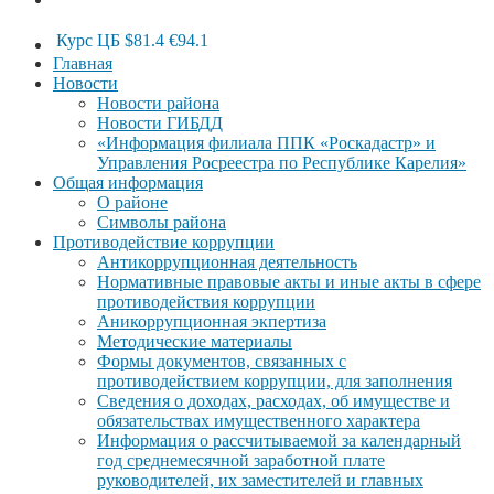
Курс ЦБ
$81.4
€94.1
Главная
Новости
Новости района
Новости ГИБДД
«Информация филиала ППК «Роскадастр» и
Управления Росреестра по Республике Карелия»
Общая информация
О районе
Символы района
Противодействие коррупции
Антикоррупционная деятельность
Нормативные правовые акты и иные акты в сфере
противодействия коррупции
Аникоррупционная экпертиза
Методические материалы
Формы документов, связанных с
противодействием коррупции, для заполнения
Сведения о доходах, расходах, об имуществе и
обязательствах имущественного характера
Информация о рассчитываемой за календарный
год среднемесячной заработной плате
руководителей, их заместителей и главных