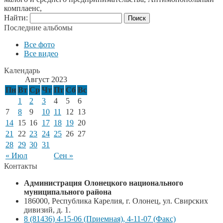
комплаенс,
Найти:
Последние альбомы
Все фото
Все видео
Календарь
Август 2023
Пн
Вт
Ср
Чт
Пт
Сб
Вс
1
2
3
4
5
6
7
8
9
10
11
12
13
14
15
16
17
18
19
20
21
22
23
24
25
26
27
28
29
30
31
« Июл
Сен »
Контакты
Администрация Олонецкого национального
муниципального района
186000, Республика Карелия, г. Олонец, ул. Свирских
дивизий, д. 1.
8 (81436) 4-15-06 (Приемная), 4-11-07 (Факс)