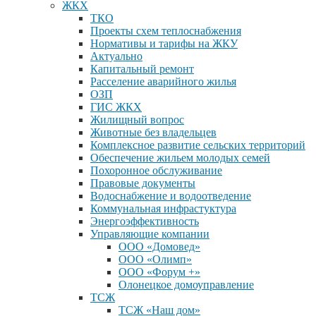
ЖКХ
ТКО
Проекты схем теплоснабжения
Нормативы и тарифы на ЖКУ
Актуально
Капитальный ремонт
Расселение аварийного жилья
ОЗП
ГИС ЖКХ
Жилищный вопрос
Животные без владельцев
Комплексное развитие сельских территорий
Обеспечение жильем молодых семей
Похоронное обслуживание
Правовые документы
Водоснабжение и водоотведение
Коммунальная инфрастуктура
Энергоэффективность
Управляющие компании
ООО «Домовед»
ООО «Олимп»
ООО «Форум +»
Олонецкое домоуправление
ТСЖ
ТСЖ «Наш дом»