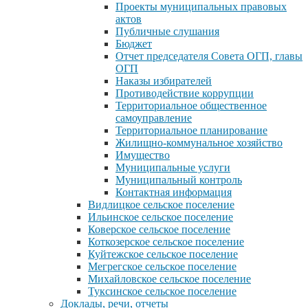
Проекты муниципальных правовых
актов
Публичные слушания
Бюджет
Отчет председателя Совета ОГП, главы
ОГП
Наказы избирателей
Противодействие коррупции
Территориальное общественное
самоуправление
Территориальное планирование
Жилищно-коммунальное хозяйство
Имущество
Муниципальные услуги
Муниципальный контроль
Контактная информация
Видлицкое сельское поселение
Ильинское сельское поселение
Коверское сельское поселение
Коткозерское сельское поселение
Куйтежское сельское поселение
Мегрегское сельское поселение
Михайловское сельское поселение
Туксинское сельское поселение
Доклады, речи, отчеты