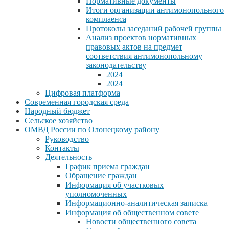
Нормативные документы
Итоги организации антимонопольного
комплаенса
Протоколы заседаний рабочей группы
Анализ проектов нормативных
правовых актов на предмет
соответствия антимонопольному
законодательству
2024
2024
Цифровая платформа
Современная городская среда
Народный бюджет
Сельское хозяйство
ОМВД России по Олонецкому району
Руководство
Контакты
Деятельность
График приема граждан
Обращение граждан
Информация об участковых
уполномоченных
Информационно-аналитическая записка
Информация об общественном совете
Новости общественного совета