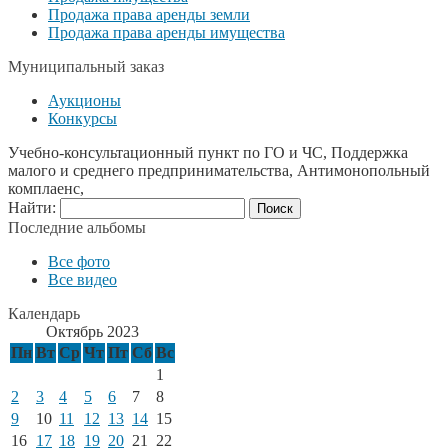
Продажа права аренды земли
Продажа права аренды имущества
Муниципальный заказ
Аукционы
Конкурсы
Учебно-консультационный пункт по ГО и ЧС, Поддержка
малого и среднего предпринимательства, Антимонопольный
комплаенс,
Найти:
Последние альбомы
Все фото
Все видео
Календарь
Октябрь 2023
Пн
Вт
Ср
Чт
Пт
Сб
Вс
1
2
3
4
5
6
7
8
9
10
11
12
13
14
15
16
17
18
19
20
21
22