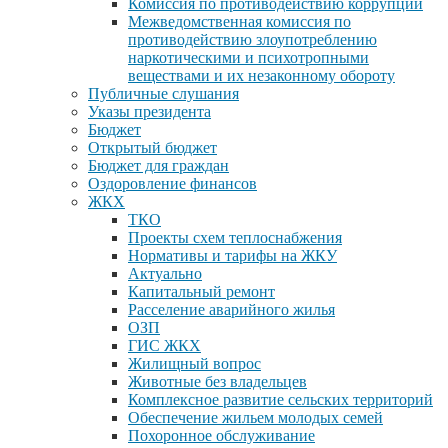
Комиссия по противодействию коррупции
Межведомственная комиссия по
противодействию злоупотреблению
наркотическими и психотропными
веществами и их незаконному обороту
Публичные слушания
Указы президента
Бюджет
Открытый бюджет
Бюджет для граждан
Оздоровление финансов
ЖКХ
ТКО
Проекты схем теплоснабжения
Нормативы и тарифы на ЖКУ
Актуально
Капитальный ремонт
Расселение аварийного жилья
ОЗП
ГИС ЖКХ
Жилищный вопрос
Животные без владельцев
Комплексное развитие сельских территорий
Обеспечение жильем молодых семей
Похоронное обслуживание