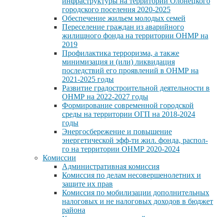
инфраструктуры на территории Олонецкого
городского поселения 2020-2025
Обеспечение жильем молодых семей
Переселение граждан из аварийного
жилищного фонда на территории ОНМР на
2019
Профилактика терроризма, а также
минимизация и (или) ликвидация
последствий его проявлений в ОНМР на
2021-2025 годы
Развитие градостроительной деятельности в
ОНМР на 2022-2027 годы
Формирование современной городской
среды на территории ОГП на 2018-2024
годы
Энергосбережение и повышение
энергетической эфф-ти жил. фонда, распол-
го на территории ОНМР 2020-2024
Комиссии
Административная комиссия
Комиссия по делам несовершенолетних и
защите их прав
Комиссия по мобилизации дополнительных
налоговых и не налоговых доходов в бюджет
района