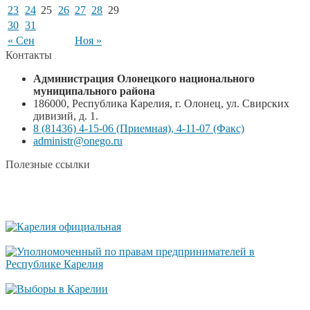
23
24
25
26
27
28
29
30
31
« Сен
Ноя »
Контакты
Администрация Олонецкого национального
муниципального района
186000, Республика Карелия, г. Олонец, ул. Свирских
дивизий, д. 1.
8 (81436) 4-15-06 (Приемная), 4-11-07 (Факс)
administr@onego.ru
Полезные ссылки