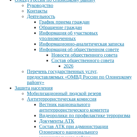
Руководство
Контакты
Деятельность
График приема граждан
Обращение граждан
Информация об участковых
уполномоченных
Информационно-аналитическая записка
Информация об общественном совете
Новости общественного совета
Состав общественного совета
2026
Перечень государственных услуг,
предоставляемых «ОМВД России по Олонецкому
району»
Защита населения
Мобилизационный людской резерв
Антитеррористическая комиссия
Вестник национального
антитеррористического комитета
Видеоролики по профилактике терроризма
Документы АТК
Состав АТК при администрации
Олонецкого национального