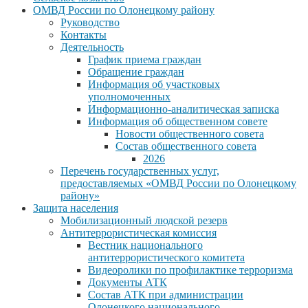
ОМВД России по Олонецкому району
Руководство
Контакты
Деятельность
График приема граждан
Обращение граждан
Информация об участковых
уполномоченных
Информационно-аналитическая записка
Информация об общественном совете
Новости общественного совета
Состав общественного совета
2026
Перечень государственных услуг,
предоставляемых «ОМВД России по Олонецкому
району»
Защита населения
Мобилизационный людской резерв
Антитеррористическая комиссия
Вестник национального
антитеррористического комитета
Видеоролики по профилактике терроризма
Документы АТК
Состав АТК при администрации
Олонецкого национального