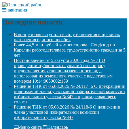
навигация
Последние новости
В конце июля вступили в силу изменения в правилах
назначения единого пособия
Более 44,5 млн рублей компенсировал Соцфонд по
Карелии работодателям за трудоустройство граждан за 5
лет
Постановление от 5 августа 2026 года № 71 О
проведении публичных слушаний по вопросу
предоставления условно разрешенного вида
использования земельного участка с кадастровым
номером 10:14:0050602:159
Решение ТИК от 05.08.2026 № 24/117 -6 О прекращении
полномочий члена участковой избирательной комиссии
избирательного участка №347 с правом решающего
голоса
Решение ТИК от 05.08.2026 № 24/118-6 О назначении
члена участковой избирательной комиссии
избирательного участка №347
Меню сайта
Календарь