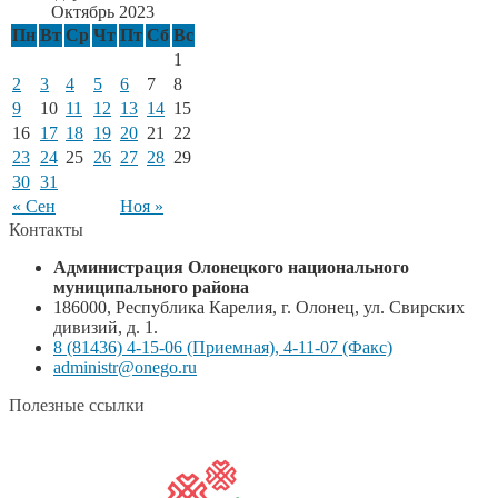
Октябрь 2023
Пн
Вт
Ср
Чт
Пт
Сб
Вс
1
2
3
4
5
6
7
8
9
10
11
12
13
14
15
16
17
18
19
20
21
22
23
24
25
26
27
28
29
30
31
« Сен
Ноя »
Контакты
Администрация Олонецкого национального
муниципального района
186000, Республика Карелия, г. Олонец, ул. Свирских
дивизий, д. 1.
8 (81436) 4-15-06 (Приемная), 4-11-07 (Факс)
administr@onego.ru
Полезные ссылки