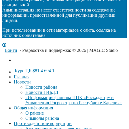
официальной.
Администрация не несет ответственности за содержание
информации, предоставленной для публикации другими
лицами.
При использовании в сети материалов с сайта, ссылка на
источник обязательна.
Войти
· Разработка и поддержка: © 2026 | MAGIC Studio
Курс ЦБ
$81.4
€94.1
Главная
Новости
Новости района
Новости ГИБДД
«Информация филиала ППК «Роскадастр» и
Управления Росреестра по Республике Карелия»
Общая информация
О районе
Символы района
Противодействие коррупции
Антикоррупционная деятельность