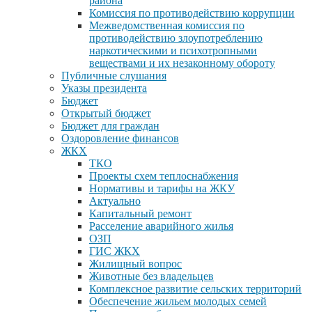
района
Комиссия по противодействию коррупции
Межведомственная комиссия по
противодействию злоупотреблению
наркотическими и психотропными
веществами и их незаконному обороту
Публичные слушания
Указы президента
Бюджет
Открытый бюджет
Бюджет для граждан
Оздоровление финансов
ЖКХ
ТКО
Проекты схем теплоснабжения
Нормативы и тарифы на ЖКУ
Актуально
Капитальный ремонт
Расселение аварийного жилья
ОЗП
ГИС ЖКХ
Жилищный вопрос
Животные без владельцев
Комплексное развитие сельских территорий
Обеспечение жильем молодых семей