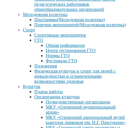
педагогических работников
общеобразовательных организаций
Молодежная политика
Программы(Молодежная политика)
Перечни мероприятий(Молодежная политика)
Спорт
Спортивные мероприятия
ГТО
Общая информация
Центр тестирования ГТО
Нормы ГТО
Фестивали ГТО
Положения
Физическая культура и спорт для людей с
инвалидностью и ограниченными
возможностями здоровья
Культура
Планы работы
Организации культуры
Подведомственные организации
МКУ «Олонецкий муниципальный
архив»
МКУ «Олонецкий национальный музей
кареллов ливвиков им. Н.Г. Прилукина»
МБУ «Олонецкий центр творчества и