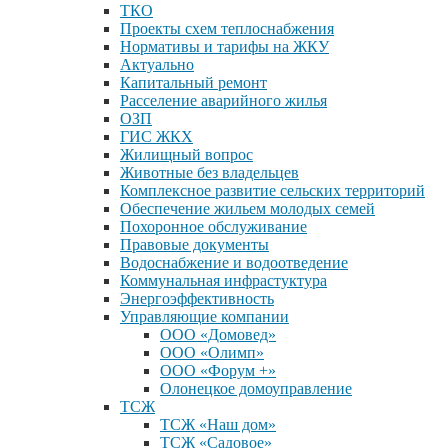
ТКО
Проекты схем теплоснабжения
Нормативы и тарифы на ЖКУ
Актуально
Капитальный ремонт
Расселение аварийного жилья
ОЗП
ГИС ЖКХ
Жилищный вопрос
Животные без владельцев
Комплексное развитие сельских территорий
Обеспечение жильем молодых семей
Похоронное обслуживание
Правовые документы
Водоснабжение и водоотведение
Коммунальная инфрастуктура
Энергоэффективность
Управляющие компании
ООО «Домовед»
ООО «Олимп»
ООО «Форум +»
Олонецкое домоуправление
ТСЖ
ТСЖ «Наш дом»
ТСЖ «Садовое»