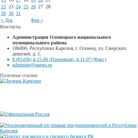
22
23
24
25
26
27
28
29
30
31
« Дек
Фев »
Контакты
Администрация Олонецкого национального
муниципального района
186000, Республика Карелия, г. Олонец, ул. Свирских
дивизий, д. 1.
8 (81436) 4-15-06 (Приемная), 4-11-07 (Факс)
administr@onego.ru
Полезные ссылки