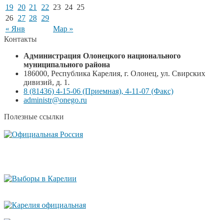
19
20
21
22
23
24
25
26
27
28
29
« Янв
Мар »
Контакты
Администрация Олонецкого национального
муниципального района
186000, Республика Карелия, г. Олонец, ул. Свирских
дивизий, д. 1.
8 (81436) 4-15-06 (Приемная), 4-11-07 (Факс)
administr@onego.ru
Полезные ссылки