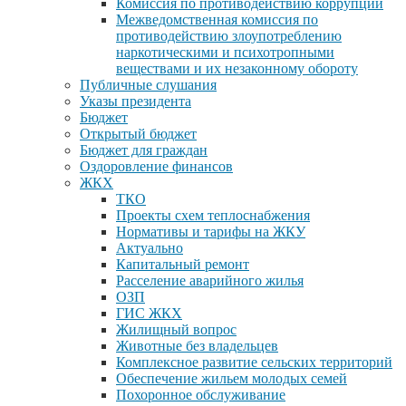
Комиссия по противодействию коррупции
Межведомственная комиссия по
противодействию злоупотреблению
наркотическими и психотропными
веществами и их незаконному обороту
Публичные слушания
Указы президента
Бюджет
Открытый бюджет
Бюджет для граждан
Оздоровление финансов
ЖКХ
ТКО
Проекты схем теплоснабжения
Нормативы и тарифы на ЖКУ
Актуально
Капитальный ремонт
Расселение аварийного жилья
ОЗП
ГИС ЖКХ
Жилищный вопрос
Животные без владельцев
Комплексное развитие сельских территорий
Обеспечение жильем молодых семей
Похоронное обслуживание