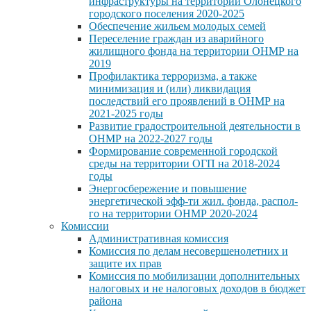
инфраструктуры на территории Олонецкого
городского поселения 2020-2025
Обеспечение жильем молодых семей
Переселение граждан из аварийного
жилищного фонда на территории ОНМР на
2019
Профилактика терроризма, а также
минимизация и (или) ликвидация
последствий его проявлений в ОНМР на
2021-2025 годы
Развитие градостроительной деятельности в
ОНМР на 2022-2027 годы
Формирование современной городской
среды на территории ОГП на 2018-2024
годы
Энергосбережение и повышение
энергетической эфф-ти жил. фонда, распол-
го на территории ОНМР 2020-2024
Комиссии
Административная комиссия
Комиссия по делам несовершенолетних и
защите их прав
Комиссия по мобилизации дополнительных
налоговых и не налоговых доходов в бюджет
района