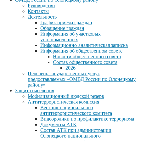
Руководство
Контакты
Деятельность
График приема граждан
Обращение граждан
Информация об участковых
уполномоченных
Информационно-аналитическая записка
Информация об общественном совете
Новости общественного совета
Состав общественного совета
2026
Перечень государственных услуг,
предоставляемых «ОМВД России по Олонецкому
району»
Защита населения
Мобилизационный людской резерв
Антитеррористическая комиссия
Вестник национального
антитеррористического комитета
Видеоролики по профилактике терроризма
Документы АТК
Состав АТК при администрации
Олонецкого национального