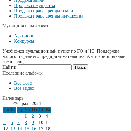
Продажа земли
Продажа имущества
Продажа права аренды земли
Продажа права аренды имущества
Муниципальный заказ
Аукционы
Конкурсы
Учебно-консультационный пункт по ГО и ЧС, Поддержка
малого и среднего предпринимательства, Антимонопольный
комплаенс,
Найти:
Последние альбомы
Все фото
Все видео
Календарь
Февраль 2024
Пн
Вт
Ср
Чт
Пт
Сб
Вс
1
2
3
4
5
6
7
8
9
10
11
12
13
14
15
16
17
18