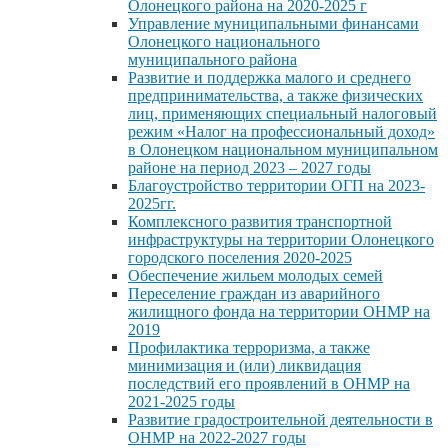
Олонецкого района на 2020-2025 г
Управление муниципальными финансами
Олонецкого национального
муниципального района
Развитие и поддержка малого и среднего
предпринимательства, а также физических
лиц, применяющих специальный налоговый
режим «Налог на профессиональный доход»
в Олонецком национальном муниципальном
районе на период 2023 – 2027 годы
Благоустройство территории ОГП на 2023-
2025гг.
Комплексного развития транспортной
инфраструктуры на территории Олонецкого
городского поселения 2020-2025
Обеспечение жильем молодых семей
Переселение граждан из аварийного
жилищного фонда на территории ОНМР на
2019
Профилактика терроризма, а также
минимизация и (или) ликвидация
последствий его проявлений в ОНМР на
2021-2025 годы
Развитие градостроительной деятельности в
ОНМР на 2022-2027 годы