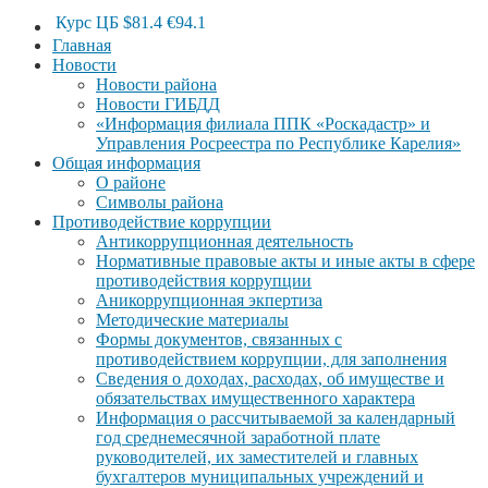
Курс ЦБ
$81.4
€94.1
Главная
Новости
Новости района
Новости ГИБДД
«Информация филиала ППК «Роскадастр» и
Управления Росреестра по Республике Карелия»
Общая информация
О районе
Символы района
Противодействие коррупции
Антикоррупционная деятельность
Нормативные правовые акты и иные акты в сфере
противодействия коррупции
Аникоррупционная экпертиза
Методические материалы
Формы документов, связанных с
противодействием коррупции, для заполнения
Сведения о доходах, расходах, об имуществе и
обязательствах имущественного характера
Информация о рассчитываемой за календарный
год среднемесячной заработной плате
руководителей, их заместителей и главных
бухгалтеров муниципальных учреждений и