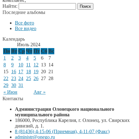
комплаенс,
Найти:
Последние альбомы
Все фото
Все видео
Календарь
Июль 2024
Пн
Вт
Ср
Чт
Пт
Сб
Вс
1
2
3
4
5
6
7
8
9
10
11
12
13
14
15
16
17
18
19
20
21
22
23
24
25
26
27
28
29
30
31
« Июн
Авг »
Контакты
Администрация Олонецкого национального
муниципального района
186000, Республика Карелия, г. Олонец, ул. Свирских
дивизий, д. 1.
8 (81436) 4-15-06 (Приемная), 4-11-07 (Факс)
administr@onego.ru