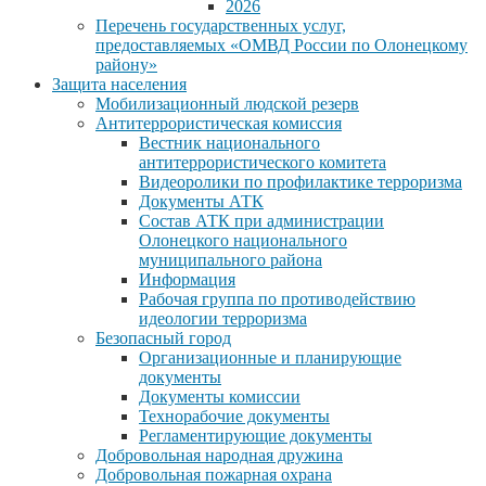
2026
Перечень государственных услуг,
предоставляемых «ОМВД России по Олонецкому
району»
Защита населения
Мобилизационный людской резерв
Антитеррористическая комиссия
Вестник национального
антитеррористического комитета
Видеоролики по профилактике терроризма
Документы АТК
Состав АТК при администрации
Олонецкого национального
муниципального района
Информация
Рабочая группа по противодействию
идеологии терроризма
Безопасный город
Организационные и планирующие
документы
Документы комиссии
Технорабочие документы
Регламентирующие документы
Добровольная народная дружина
Добровольная пожарная охрана