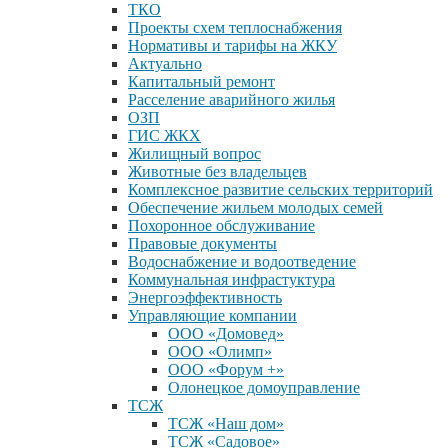
ТКО
Проекты схем теплоснабжения
Нормативы и тарифы на ЖКУ
Актуально
Капитальный ремонт
Расселение аварийного жилья
ОЗП
ГИС ЖКХ
Жилищный вопрос
Животные без владельцев
Комплексное развитие сельских территорий
Обеспечение жильем молодых семей
Похоронное обслуживание
Правовые документы
Водоснабжение и водоотведение
Коммунальная инфрастуктура
Энергоэффективность
Управляющие компании
ООО «Домовед»
ООО «Олимп»
ООО «Форум +»
Олонецкое домоуправление
ТСЖ
ТСЖ «Наш дом»
ТСЖ «Садовое»