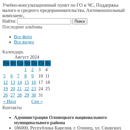
Учебно-консультационный пункт по ГО и ЧС, Поддержка
малого и среднего предпринимательства, Антимонопольный
комплаенс,
Найти:
Последние альбомы
Все фото
Все видео
Календарь
Август 2024
Пн
Вт
Ср
Чт
Пт
Сб
Вс
1
2
3
4
5
6
7
8
9
10
11
12
13
14
15
16
17
18
19
20
21
22
23
24
25
26
27
28
29
30
31
« Июл
Сен »
Контакты
Администрация Олонецкого национального
муниципального района
186000, Республика Карелия, г. Олонец, ул. Свирских