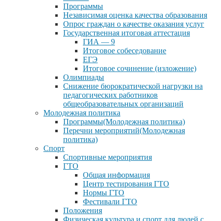
Программы
Независимая оценка качества образования
Опрос граждан о качестве оказания услуг
Государственная итоговая аттестация
ГИА — 9
Итоговое собеседование
ЕГЭ
Итоговое сочинение (изложение)
Олимпиады
Снижение бюрократической нагрузки на
педагогических работников
общеобразовательных организаций
Молодежная политика
Программы(Молодежная политика)
Перечни мероприятий(Молодежная
политика)
Спорт
Спортивные мероприятия
ГТО
Общая информация
Центр тестирования ГТО
Нормы ГТО
Фестивали ГТО
Положения
Физическая культура и спорт для людей с