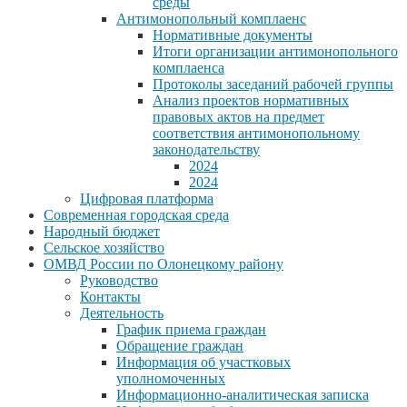
среды
Антимонопольный комплаенс
Нормативные документы
Итоги организации антимонопольного
комплаенса
Протоколы заседаний рабочей группы
Анализ проектов нормативных
правовых актов на предмет
соответствия антимонопольному
законодательству
2024
2024
Цифровая платформа
Современная городская среда
Народный бюджет
Сельское хозяйство
ОМВД России по Олонецкому району
Руководство
Контакты
Деятельность
График приема граждан
Обращение граждан
Информация об участковых
уполномоченных
Информационно-аналитическая записка