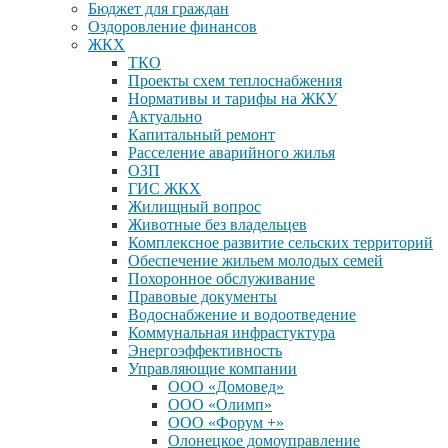
Бюджет для граждан
Оздоровление финансов
ЖКХ
ТКО
Проекты схем теплоснабжения
Нормативы и тарифы на ЖКУ
Актуально
Капитальный ремонт
Расселение аварийного жилья
ОЗП
ГИС ЖКХ
Жилищный вопрос
Животные без владельцев
Комплексное развитие сельских территорий
Обеспечение жильем молодых семей
Похоронное обслуживание
Правовые документы
Водоснабжение и водоотведение
Коммунальная инфрастуктура
Энергоэффективность
Управляющие компании
ООО «Домовед»
ООО «Олимп»
ООО «Форум +»
Олонецкое домоуправление