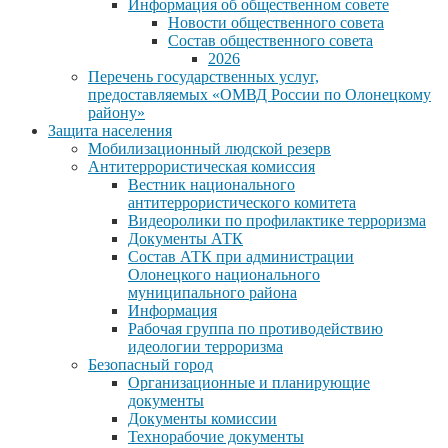
Информация об общественном совете
Новости общественного совета
Состав общественного совета
2026
Перечень государственных услуг,
предоставляемых «ОМВД России по Олонецкому
району»
Защита населения
Мобилизационный людской резерв
Антитеррористическая комиссия
Вестник национального
антитеррористического комитета
Видеоролики по профилактике терроризма
Документы АТК
Состав АТК при администрации
Олонецкого национального
муниципального района
Информация
Рабочая группа по противодействию
идеологии терроризма
Безопасный город
Организационные и планирующие
документы
Документы комиссии
Технорабочие документы