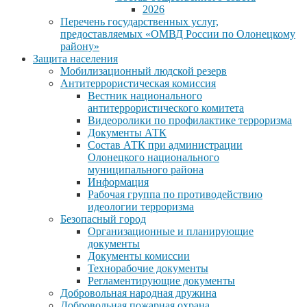
2026
Перечень государственных услуг,
предоставляемых «ОМВД России по Олонецкому
району»
Защита населения
Мобилизационный людской резерв
Антитеррористическая комиссия
Вестник национального
антитеррористического комитета
Видеоролики по профилактике терроризма
Документы АТК
Состав АТК при администрации
Олонецкого национального
муниципального района
Информация
Рабочая группа по противодействию
идеологии терроризма
Безопасный город
Организационные и планирующие
документы
Документы комиссии
Технорабочие документы
Регламентирующие документы
Добровольная народная дружина
Добровольная пожарная охрана