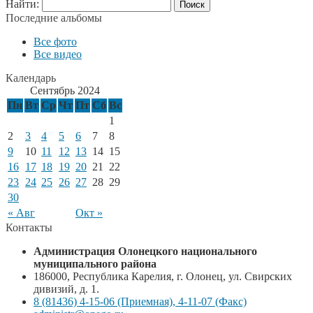
Найти:
Последние альбомы
Все фото
Все видео
Календарь
Сентябрь 2024
Пн
Вт
Ср
Чт
Пт
Сб
Вс
1
2
3
4
5
6
7
8
9
10
11
12
13
14
15
16
17
18
19
20
21
22
23
24
25
26
27
28
29
30
« Авг
Окт »
Контакты
Администрация Олонецкого национального
муниципального района
186000, Республика Карелия, г. Олонец, ул. Свирских
дивизий, д. 1.
8 (81436) 4-15-06 (Приемная), 4-11-07 (Факс)