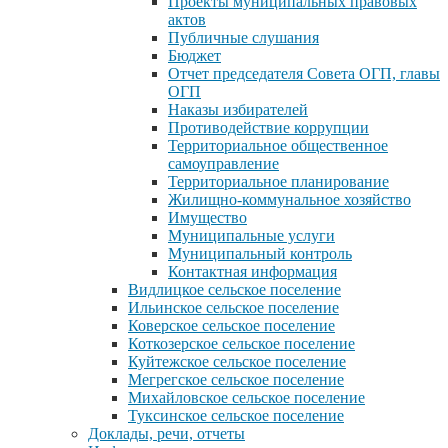
Проекты муниципальных правовых
актов
Публичные слушания
Бюджет
Отчет председателя Совета ОГП, главы
ОГП
Наказы избирателей
Противодействие коррупции
Территориальное общественное
самоуправление
Территориальное планирование
Жилищно-коммунальное хозяйство
Имущество
Муниципальные услуги
Муниципальный контроль
Контактная информация
Видлицкое сельское поселение
Ильинское сельское поселение
Коверское сельское поселение
Коткозерское сельское поселение
Куйтежское сельское поселение
Мегрегское сельское поселение
Михайловское сельское поселение
Туксинское сельское поселение
Доклады, речи, отчеты