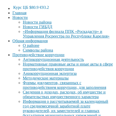
Курс ЦБ
$80.9
€93.2
Главная
Новости
Новости района
Новости ГИБДД
«Информация филиала ППК «Роскадастр» и
Управления Росреестра по Республике Карелия»
Общая информация
О районе
Символы района
Противодействие коррупции
Антикоррупционная деятельность
Нормативные правовые акты и иные акты в сфере
противодействия коррупции
Аникоррупционная экпертиза
Методические материалы
Формы документов, связанных с
противодействием коррупции, для заполнения
Сведения о доходах, расходах, об имуществе и
обязательствах имущественного характера
Информация о рассчитываемой за календарный
год среднемесячной заработной плате
руководителей, их заместителей и главных
бухгалтеров муниципальных учреждений и