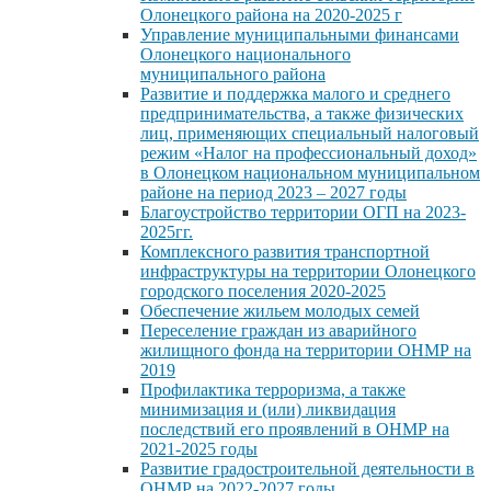
Олонецкого района на 2020-2025 г
Управление муниципальными финансами
Олонецкого национального
муниципального района
Развитие и поддержка малого и среднего
предпринимательства, а также физических
лиц, применяющих специальный налоговый
режим «Налог на профессиональный доход»
в Олонецком национальном муниципальном
районе на период 2023 – 2027 годы
Благоустройство территории ОГП на 2023-
2025гг.
Комплексного развития транспортной
инфраструктуры на территории Олонецкого
городского поселения 2020-2025
Обеспечение жильем молодых семей
Переселение граждан из аварийного
жилищного фонда на территории ОНМР на
2019
Профилактика терроризма, а также
минимизация и (или) ликвидация
последствий его проявлений в ОНМР на
2021-2025 годы
Развитие градостроительной деятельности в
ОНМР на 2022-2027 годы