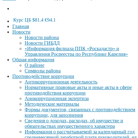
Курс ЦБ
$81.4
€94.1
Главная
Новости
Новости района
Новости ГИБДД
«Информация филиала ППК «Роскадастр» и
Управления Росреестра по Республике Карелия»
Общая информация
О районе
Символы района
Противодействие коррупции
Антикоррупционная деятельность
Нормативные правовые акты и иные акты в сфере
противодействия коррупции
Аникоррупционная экпертиза
Методические материалы
Формы документов, связанных с противодействием
коррупции, для заполнения
Сведения о доходах, расходах, об имуществе и
обязательствах имущественного характера
Информация о рассчитываемой за календарный год
среднемесячной заработной плате руководителей, их