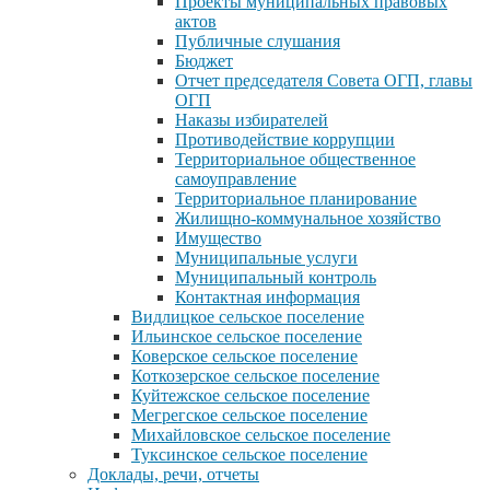
Проекты муниципальных правовых
актов
Публичные слушания
Бюджет
Отчет председателя Совета ОГП, главы
ОГП
Наказы избирателей
Противодействие коррупции
Территориальное общественное
самоуправление
Территориальное планирование
Жилищно-коммунальное хозяйство
Имущество
Муниципальные услуги
Муниципальный контроль
Контактная информация
Видлицкое сельское поселение
Ильинское сельское поселение
Коверское сельское поселение
Коткозерское сельское поселение
Куйтежское сельское поселение
Мегрегское сельское поселение
Михайловское сельское поселение
Туксинское сельское поселение
Доклады, речи, отчеты