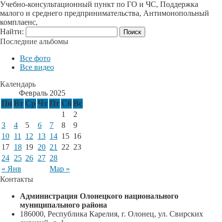
Учебно-консультационный пункт по ГО и ЧС, Поддержка
малого и среднего предпринимательства, Антимонопольный
комплаенс,
Найти:
Последние альбомы
Все фото
Все видео
Календарь
Февраль 2025
Пн
Вт
Ср
Чт
Пт
Сб
Вс
1
2
3
4
5
6
7
8
9
10
11
12
13
14
15
16
17
18
19
20
21
22
23
24
25
26
27
28
« Янв
Мар »
Контакты
Администрация Олонецкого национального
муниципального района
186000, Республика Карелия, г. Олонец, ул. Свирских