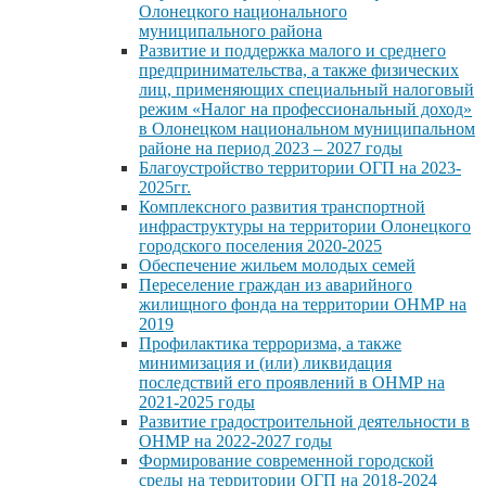
Олонецкого национального
муниципального района
Развитие и поддержка малого и среднего
предпринимательства, а также физических
лиц, применяющих специальный налоговый
режим «Налог на профессиональный доход»
в Олонецком национальном муниципальном
районе на период 2023 – 2027 годы
Благоустройство территории ОГП на 2023-
2025гг.
Комплексного развития транспортной
инфраструктуры на территории Олонецкого
городского поселения 2020-2025
Обеспечение жильем молодых семей
Переселение граждан из аварийного
жилищного фонда на территории ОНМР на
2019
Профилактика терроризма, а также
минимизация и (или) ликвидация
последствий его проявлений в ОНМР на
2021-2025 годы
Развитие градостроительной деятельности в
ОНМР на 2022-2027 годы
Формирование современной городской
среды на территории ОГП на 2018-2024