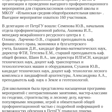
организации и проведении выездного профориентационного
мероприятия для старшеклассников олонецкой школы и
МКОУ «Ильинская средняя общеобразовательная школа» .
Выездное мероприятие охватило 160 участников.
В делегацию от ПетрГУ вошли: Семенова Ю.В., начальник
отдела профориентационной работы, Акимова И.Л.,
менеджер межрайонного ресурсного центра в г.
Олонце, Ларченко О.В., старший преподаватель каф.
финансового права, экономики и бухгалтерского
учета, Балашов Д.И., кандидат физико-математических наук,
директор ФТИ, Тетелева Е.М., старший преподаватель каф.
общей физики, Шаин В.А., зам директора ИЛГиСН, кандидат
технических наук, доцент каф. транспортных и
технологических машин и оборудования, Суханов Ю.В.,
кандидат технических наук, доцент каф. технологии лесного
комплекса и ландшафтной архитектуры, Александрова А.А.,
преподаватель каф. наук о Земле и геотехнологий.
Для школьников была представлена насыщенная программа
мероприятий с интерактивными занятиями, мастер-классами
по геодезии, строительству, и лесному делу, научно-
популярными лекциями, игрой и обязательной общей
профориентационной частью с подробной информацией о
возможностях обучения в ПетрГУ, правилах приема,