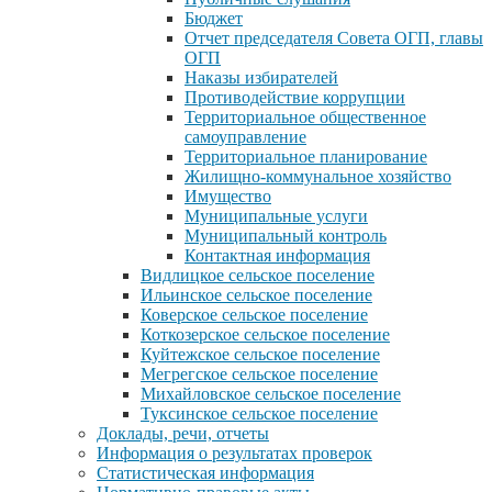
Бюджет
Отчет председателя Совета ОГП, главы
ОГП
Наказы избирателей
Противодействие коррупции
Территориальное общественное
самоуправление
Территориальное планирование
Жилищно-коммунальное хозяйство
Имущество
Муниципальные услуги
Муниципальный контроль
Контактная информация
Видлицкое сельское поселение
Ильинское сельское поселение
Коверское сельское поселение
Коткозерское сельское поселение
Куйтежское сельское поселение
Мегрегское сельское поселение
Михайловское сельское поселение
Туксинское сельское поселение
Доклады, речи, отчеты
Информация о результатах проверок
Статистическая информация