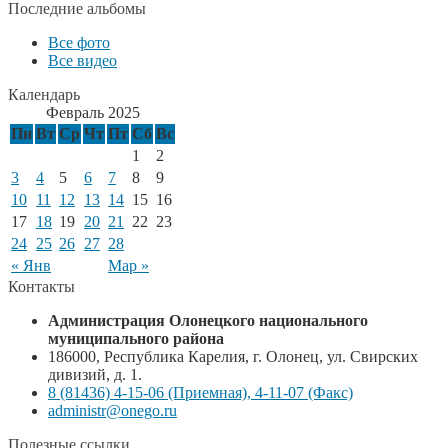
Последние альбомы
Все фото
Все видео
Календарь
Февраль 2025
Пн
Вт
Ср
Чт
Пт
Сб
Вс
1
2
3
4
5
6
7
8
9
10
11
12
13
14
15
16
17
18
19
20
21
22
23
24
25
26
27
28
« Янв
Мар »
Контакты
Администрация Олонецкого национального
муниципального района
186000, Республика Карелия, г. Олонец, ул. Свирских
дивизий, д. 1.
8 (81436) 4-15-06 (Приемная), 4-11-07 (Факс)
administr@onego.ru
Полезные ссылки