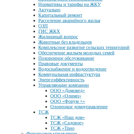
Нормативы и тарифы на ЖКУ
Актуально
Капитальный ремонт
Расселение аварийного жилья
ОЗП
ГИС ЖКХ
Жилищный вопрос
Животные без владельцев
Комплексное развитие сельских территорий
Обеспечение жильем молодых семей
Похоронное обслуживание
Правовые документы
Водоснабжение и водоотведение
Коммунальная инфрастуктура
Энергоэффективность
Управляющие компании
ООО «Домовед»
ООО «Олимп»
ООО «Форум +»
Олонецкое домоуправление
ТСЖ
ТСЖ «Наш дом»
ТСЖ «Садовое»
ТСЖ «Трио
Финансовое управление