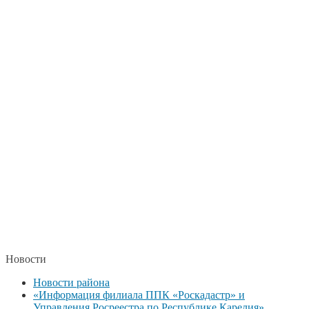
Новости
Новости района
«Информация филиала ППК «Роскадастр» и
Управления Росреестра по Республике Карелия»