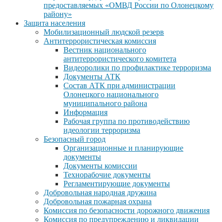
предоставляемых «ОМВД России по Олонецкому
району»
Защита населения
Мобилизационный людской резерв
Антитеррористическая комиссия
Вестник национального
антитеррористического комитета
Видеоролики по профилактике терроризма
Документы АТК
Состав АТК при администрации
Олонецкого национального
муниципального района
Информация
Рабочая группа по противодействию
идеологии терроризма
Безопасный город
Организационные и планирующие
документы
Документы комиссии
Технорабочие документы
Регламентирующие документы
Добровольная народная дружина
Добровольная пожарная охрана
Комиссия по безопасности дорожного движения
Комиссия по предупреждению и ликвидации