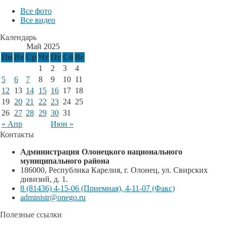
Все фото
Все видео
Календарь
Май 2025
Пн
Вт
Ср
Чт
Пт
Сб
Вс
1
2
3
4
5
6
7
8
9
10
11
12
13
14
15
16
17
18
19
20
21
22
23
24
25
26
27
28
29
30
31
« Апр
Июн »
Контакты
Администрация Олонецкого национального
муниципального района
186000, Республика Карелия, г. Олонец, ул. Свирских
дивизий, д. 1.
8 (81436) 4-15-06 (Приемная), 4-11-07 (Факс)
administr@onego.ru
Полезные ссылки