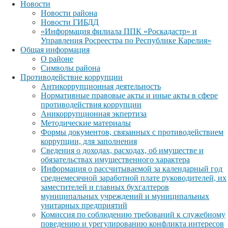
Новости
Новости района
Новости ГИБДД
«Информация филиала ППК «Роскадастр» и
Управления Росреестра по Республике Карелия»
Общая информация
О районе
Символы района
Противодействие коррупции
Антикоррупционная деятельность
Нормативные правовые акты и иные акты в сфере
противодействия коррупции
Аникоррупционная экпертиза
Методические материалы
Формы документов, связанных с противодействием
коррупции, для заполнения
Сведения о доходах, расходах, об имуществе и
обязательствах имущественного характера
Информация о рассчитываемой за календарный год
среднемесячной заработной плате руководителей, их
заместителей и главных бухгалтеров
муниципальных учреждений и муниципальных
унитарных предприятий
Комиссия по соблюдению требований к служебному
поведению и урегулированию конфликта интересов