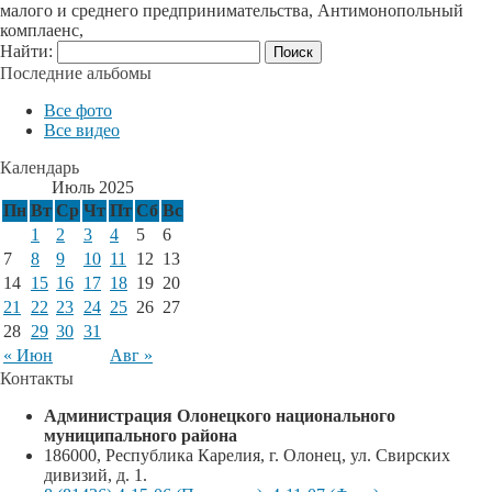
малого и среднего предпринимательства, Антимонопольный
комплаенс,
Найти:
Последние альбомы
Все фото
Все видео
Календарь
Июль 2025
Пн
Вт
Ср
Чт
Пт
Сб
Вс
1
2
3
4
5
6
7
8
9
10
11
12
13
14
15
16
17
18
19
20
21
22
23
24
25
26
27
28
29
30
31
« Июн
Авг »
Контакты
Администрация Олонецкого национального
муниципального района
186000, Республика Карелия, г. Олонец, ул. Свирских
дивизий, д. 1.