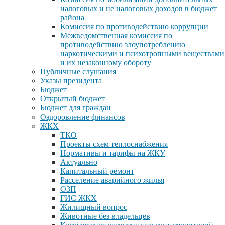
налоговых и не налоговых доходов в бюджет
района
Комиссия по противодействию коррупции
Межведомственная комиссия по
противодействию злоупотреблению
наркотическими и психотропными веществами
и их незаконному обороту
Публичные слушания
Указы президента
Бюджет
Открытый бюджет
Бюджет для граждан
Оздоровление финансов
ЖКХ
ТКО
Проекты схем теплоснабжения
Нормативы и тарифы на ЖКУ
Актуально
Капитальный ремонт
Расселение аварийного жилья
ОЗП
ГИС ЖКХ
Жилищный вопрос
Животные без владельцев