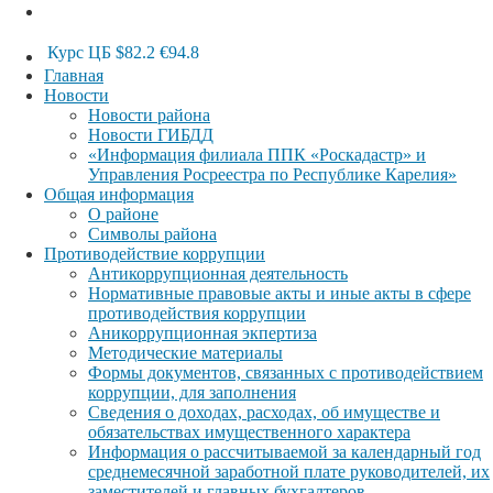
Курс ЦБ
$82.2
€94.8
Главная
Новости
Новости района
Новости ГИБДД
«Информация филиала ППК «Роскадастр» и
Управления Росреестра по Республике Карелия»
Общая информация
О районе
Символы района
Противодействие коррупции
Антикоррупционная деятельность
Нормативные правовые акты и иные акты в сфере
противодействия коррупции
Аникоррупционная экпертиза
Методические материалы
Формы документов, связанных с противодействием
коррупции, для заполнения
Сведения о доходах, расходах, об имуществе и
обязательствах имущественного характера
Информация о рассчитываемой за календарный год
среднемесячной заработной плате руководителей, их
заместителей и главных бухгалтеров