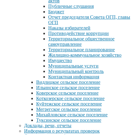
актов
Публичные слушания
Бюджет
Отчет председателя Совета ОГП, главы
ОГП
Наказы избирателей
Противодействие коррупции
Территориальное общественное
самоуправление
Территориальное планирование
Жилищно-коммунальное хозяйство
Имущество
Муниципальные услуги
Муниципальный контроль
Контактная информация
Видлицкое сельское поселение
Ильинское сельское поселение
Коверское сельское поселение
Коткозерское сельское поселение
Куйтежское сельское поселение
Мегрегское сельское поселение
Михайловское сельское поселение
Туксинское сельское поселение
Доклады, речи, отчеты
Информация о результатах проверок