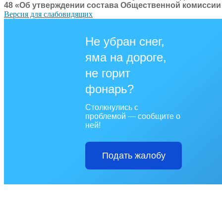
48 «Об утверждении состава Общественной комиссии
Версия для слабовидящих
Не убран снег,
яма на дороге,
не горит
фонарь?
Столкнулись с
проблемой — сообщите о
ней!
Подать жалобу