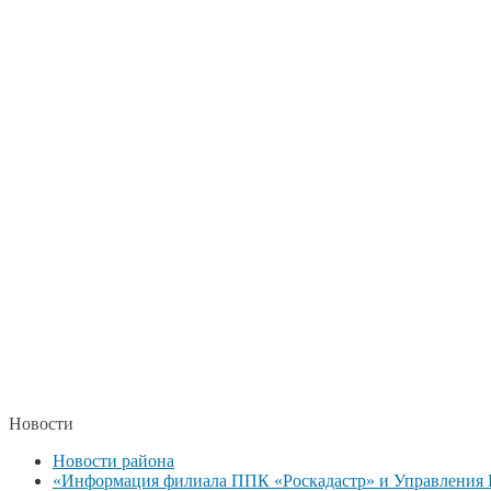
Новости
Новости района
«Информация филиала ППК «Роскадастр» и Управления Р