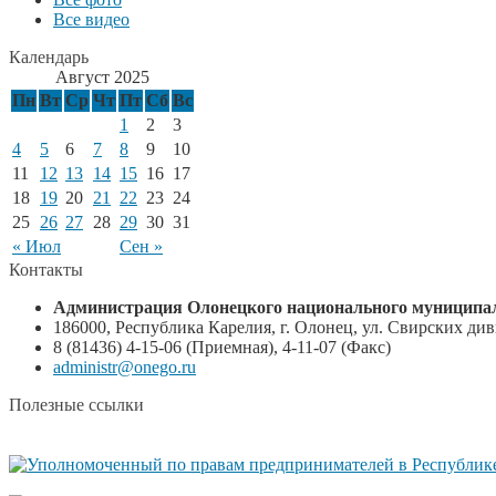
Все видео
Календарь
Август 2025
Пн
Вт
Ср
Чт
Пт
Сб
Вс
1
2
3
4
5
6
7
8
9
10
11
12
13
14
15
16
17
18
19
20
21
22
23
24
25
26
27
28
29
30
31
« Июл
Сен »
Контакты
Администрация Олонецкого национального муниципал
186000, Республика Карелия, г. Олонец, ул. Свирских диви
8 (81436) 4-15-06 (Приемная), 4-11-07 (Факс)
administr@onego.ru
Полезные ссылки