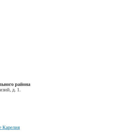
ьного района
зий, д. 1.