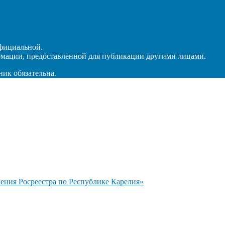
официальной.
рмации, предоставленной для публикации другими лицами.
ник обязательна.
ния Росреестра по Республике Карелия»