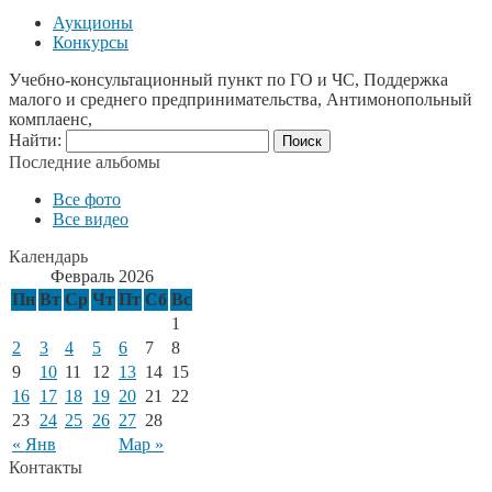
Аукционы
Конкурсы
Учебно-консультационный пункт по ГО и ЧС, Поддержка
малого и среднего предпринимательства, Антимонопольный
комплаенс,
Найти:
Последние альбомы
Все фото
Все видео
Календарь
Февраль 2026
Пн
Вт
Ср
Чт
Пт
Сб
Вс
1
2
3
4
5
6
7
8
9
10
11
12
13
14
15
16
17
18
19
20
21
22
23
24
25
26
27
28
« Янв
Мар »
Контакты