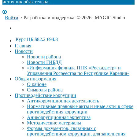
источник обязательна.
Войти
· Разработка и поддержка: © 2026 | MAGIC Studio
Курс ЦБ
$82.2
€94.8
Главная
Новости
Новости района
Новости ГИБДД
«Информация филиала ППК «Роскадастр» и
Управления Росреестра по Республике Карелия»
Общая информация
О районе
Символы района
Противодействие коррупции
Антикоррупционная деятельность
Нормативные правовые акты и иные акты в сфере
противодействия коррупции
Аникоррупционная экпертиза
Методические материалы
Формы документов, связанных с
противодействием коррупции, для заполнения