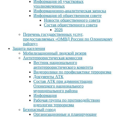
Информация об участковых
уполномоченных
Информационно-аналитическая записка
Информация об общественном совете
Новости общественного совета
Состав общественного совета
2026
Перечень государственных услуг,
предоставляемых «ОМВД России по Олонецкому
району»
Защита населения
Мобилизационный людской резерв
Антитеррористическая комиссия
Вестник национального
антитеррористического комитета
Видеоролики по профилактике терроризма
Документы АТК
Состав АТК при администрации
Олонецкого национального
муниципального района
Информация
Рабочая группа по противодействию
идеологии терроризма
Безопасный город
Организационные и планирующие