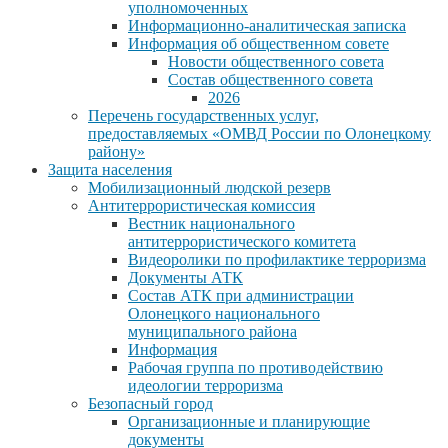
уполномоченных
Информационно-аналитическая записка
Информация об общественном совете
Новости общественного совета
Состав общественного совета
2026
Перечень государственных услуг,
предоставляемых «ОМВД России по Олонецкому
району»
Защита населения
Мобилизационный людской резерв
Антитеррористическая комиссия
Вестник национального
антитеррористического комитета
Видеоролики по профилактике терроризма
Документы АТК
Состав АТК при администрации
Олонецкого национального
муниципального района
Информация
Рабочая группа по противодействию
идеологии терроризма
Безопасный город
Организационные и планирующие
документы