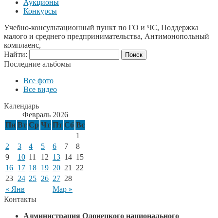
Аукционы
Конкурсы
Учебно-консультационный пункт по ГО и ЧС, Поддержка
малого и среднего предпринимательства, Антимонопольный
комплаенс,
Найти:
Последние альбомы
Все фото
Все видео
Календарь
Февраль 2026
Пн
Вт
Ср
Чт
Пт
Сб
Вс
1
2
3
4
5
6
7
8
9
10
11
12
13
14
15
16
17
18
19
20
21
22
23
24
25
26
27
28
« Янв
Мар »
Контакты
Администрация Олонецкого национального