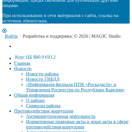
информации, предоставленной для публикации другими
лицами.
При использовании в сети материалов с сайта, ссылка на
источник обязательна.
Войти
· Разработка и поддержка: © 2026 | MAGIC Studio
Курс ЦБ
$80.9
€93.2
Главная
Новости
Новости района
Новости ГИБДД
«Информация филиала ППК «Роскадастр» и
Управления Росреестра по Республике Карелия»
Общая информация
О районе
Символы района
Противодействие коррупции
Антикоррупционная деятельность
Нормативные правовые акты и иные акты в сфере
противодействия коррупции