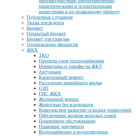
противодействию злоупотреблению
наркотическими и психотропными
веществами и их незаконному обороту
Публичные слушания
Указы президента
Бюджет
Открытый бюджет
Бюджет для граждан
Оздоровление финансов
ЖКХ
ТКО
Проекты схем теплоснабжения
Нормативы и тарифы на ЖКУ
Актуально
Капитальный ремонт
Расселение аварийного жилья
ОЗП
ГИС ЖКХ
Жилищный вопрос
Животные без владельцев
Комплексное развитие сельских территорий
Обеспечение жильем молодых семей
Похоронное обслуживание
Правовые документы
Водоснабжение и водоотведение