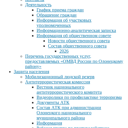
Деятельность
График приема граждан
Обращение граждан
Информация об участковых
уполномоченных
Информационно-аналитическая записка
Информация об общественном совете
Новости общественного совета
Состав общественного совета
2026
Перечень государственных услуг,
предоставляемых «ОМВД России по Олонецкому
району»
Защита населения
Мобилизационный людской резерв
Антитеррористическая комиссия
Вестник национального
антитеррористического комитета
Видеоролики по профилактике терроризма
Документы АТК
Состав АТК при администрации
Олонецкого национального
муниципального района
Информация