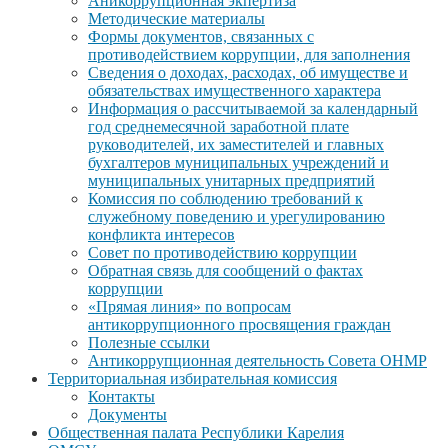
Аникоррупционная экпертиза
Методические материалы
Формы документов, связанных с
противодействием коррупции, для заполнения
Сведения о доходах, расходах, об имуществе и
обязательствах имущественного характера
Информация о рассчитываемой за календарный
год среднемесячной заработной плате
руководителей, их заместителей и главных
бухгалтеров муниципальных учреждений и
муниципальных унитарных предприятий
Комиссия по соблюдению требований к
служебному поведению и урегулированию
конфликта интересов
Совет по противодействию коррупции
Обратная связь для сообщений о фактах
коррупции
«Прямая линия» по вопросам
антикоррупционного просвящения граждан
Полезные ссылки
Антикоррупционная деятельность Совета ОНМР
Территориальная избирательная комиссия
Контакты
Документы
Общественная палата Республики Карелия