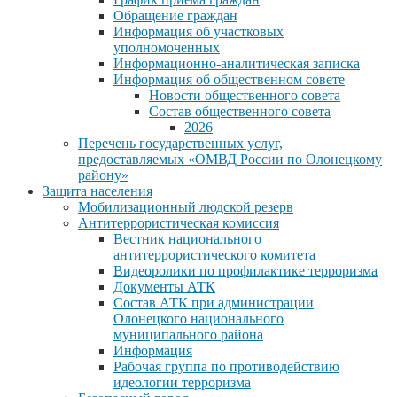
Обращение граждан
Информация об участковых
уполномоченных
Информационно-аналитическая записка
Информация об общественном совете
Новости общественного совета
Состав общественного совета
2026
Перечень государственных услуг,
предоставляемых «ОМВД России по Олонецкому
району»
Защита населения
Мобилизационный людской резерв
Антитеррористическая комиссия
Вестник национального
антитеррористического комитета
Видеоролики по профилактике терроризма
Документы АТК
Состав АТК при администрации
Олонецкого национального
муниципального района
Информация
Рабочая группа по противодействию
идеологии терроризма