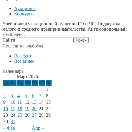
Аукционы
Конкурсы
Учебно-консультационный пункт по ГО и ЧС, Поддержка
малого и среднего предпринимательства, Антимонопольный
комплаенс,
Найти:
Последние альбомы
Все фото
Все видео
Календарь
Март 2026
Пн
Вт
Ср
Чт
Пт
Сб
Вс
1
2
3
4
5
6
7
8
9
10
11
12
13
14
15
16
17
18
19
20
21
22
23
24
25
26
27
28
29
30
31
« Фев
Апр »