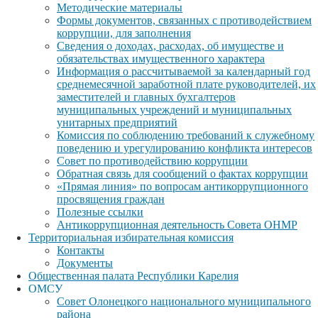
Методические материалы
Формы документов, связанных с противодействием
коррупции, для заполнения
Сведения о доходах, расходах, об имуществе и
обязательствах имущественного характера
Информация о рассчитываемой за календарный год
среднемесячной заработной плате руководителей, их
заместителей и главных бухгалтеров
муниципальных учреждений и муниципальных
унитарных предприятий
Комиссия по соблюдению требований к служебному
поведению и урегулированию конфликта интересов
Совет по противодействию коррупции
Обратная связь для сообщений о фактах коррупции
«Прямая линия» по вопросам антикоррупционного
просвящения граждан
Полезные ссылки
Антикоррупционная деятельность Совета ОНМР
Территориальная избирательная комиссия
Контакты
Документы
Общественная палата Республики Карелия
ОМСУ
Совет Олонецкого национального муниципального
района