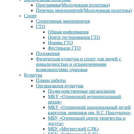
Программы(Молодежная политика)
Перечни мероприятий(Молодежная политика)
Спорт
Спортивные мероприятия
ГТО
Общая информация
Центр тестирования ГТО
Нормы ГТО
Фестивали ГТО
Положения
Физическая культура и спорт для людей с
инвалидностью и ограниченными
возможностями здоровья
Культура
Планы работы
Организации культуры
Подведомственные организации
МКУ «Олонецкий муниципальный
архив»
МКУ «Олонецкий национальный музей
кареллов ливвиков им. Н.Г. Прилукина»
МБУ «Олонецкий центр творчества и
досуга»
МБУ «Мегрегский СДК»