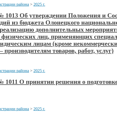
страции района
>
2025 г.
а № 1013 Об утверждении Положения и Со
идий из бюджета Олонецкого национальн
а реализацию дополнительных мероприяти
же физических лиц, применяющих специа
ридическим лицам (кроме некоммерческ
производителям товаров, работ, услуг)
страции района
>
2025 г.
 № 1011 О принятии решения о подготов
страции района
>
2025 г.