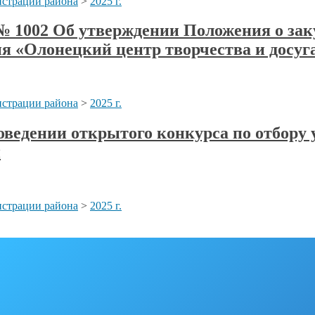
страции района
>
2025 г.
 № 1002 Об утверждении Положения о заку
я «Олонецкий центр творчества и досуг
страции района
>
2025 г.
роведении открытого конкурса по отбор
и
страции района
>
2025 г.