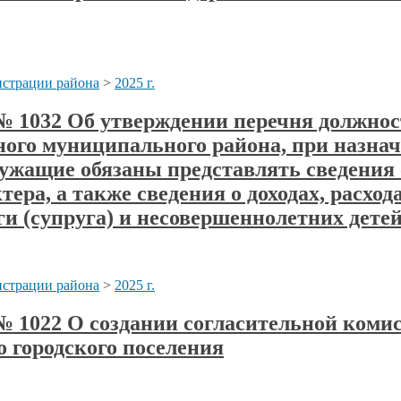
страции района
>
2025 г.
а № 1032 Об утверждении перечня должн
ого муниципального района, при назнач
ащие обязаны представлять сведения о 
ера, а также сведения о доходах, расход
и (супруга) и несовершеннолетних дете
страции района
>
2025 г.
 № 1022 О создании согласительной коми
о городского поселения