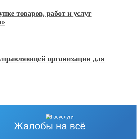
пке товаров, работ и услуг
а»
у управляющей организации для
Жалобы на всё