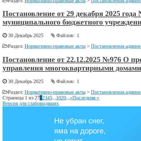
Раздел:
Нормативно-правовые акты
>
Постановления админи
Постановление от 29 декабря 2025 года
муниципального бюджетного учреждени
30 Декабрь 2025
Файлов: 1
Раздел:
Нормативно-правовые акты
>
Постановления админи
Постановление от 22.12.2025 №976 О п
управления многоквартирными домам
30 Декабрь 2025
Файлов: 1
Раздел:
Нормативно-правовые акты
>
Постановления админи
Страница 1 из 27
1
2
3
4
5
...
10
20
...
»
Последняя »
Версия для слабовидящих
Не убран снег,
яма на дороге,
не горит