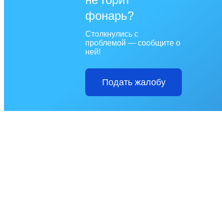
фонарь?
Столкнулись с
проблемой — сообщите о
ней!
Подать жалобу