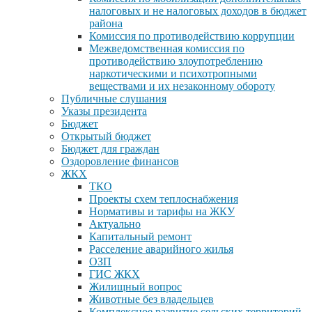
налоговых и не налоговых доходов в бюджет
района
Комиссия по противодействию коррупции
Межведомственная комиссия по
противодействию злоупотреблению
наркотическими и психотропными
веществами и их незаконному обороту
Публичные слушания
Указы президента
Бюджет
Открытый бюджет
Бюджет для граждан
Оздоровление финансов
ЖКХ
ТКО
Проекты схем теплоснабжения
Нормативы и тарифы на ЖКУ
Актуально
Капитальный ремонт
Расселение аварийного жилья
ОЗП
ГИС ЖКХ
Жилищный вопрос
Животные без владельцев
Комплексное развитие сельских территорий