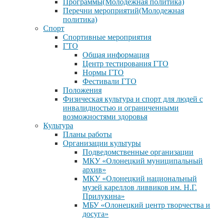
Программы(Молодежная политика)
Перечни мероприятий(Молодежная
политика)
Спорт
Спортивные мероприятия
ГТО
Общая информация
Центр тестирования ГТО
Нормы ГТО
Фестивали ГТО
Положения
Физическая культура и спорт для людей с
инвалидностью и ограниченными
возможностями здоровья
Культура
Планы работы
Организации культуры
Подведомственные организации
МКУ «Олонецкий муниципальный
архив»
МКУ «Олонецкий национальный
музей кареллов ливвиков им. Н.Г.
Прилукина»
МБУ «Олонецкий центр творчества и
досуга»