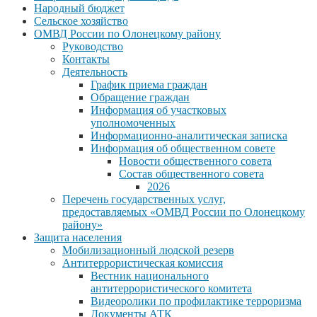
Народный бюджет
Сельское хозяйство
ОМВД России по Олонецкому району
Руководство
Контакты
Деятельность
График приема граждан
Обращение граждан
Информация об участковых
уполномоченных
Информационно-аналитическая записка
Информация об общественном совете
Новости общественного совета
Состав общественного совета
2026
Перечень государственных услуг,
предоставляемых «ОМВД России по Олонецкому
району»
Защита населения
Мобилизационный людской резерв
Антитеррористическая комиссия
Вестник национального
антитеррористического комитета
Видеоролики по профилактике терроризма
Документы АТК