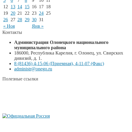
5
6
7
8
9
10
11
12
13
14
15
16
17
18
19
20
21
22
23
24
25
26
27
28
29
30
31
« Ноя
Янв »
Контакты
Администрация Олонецкого национального
муниципального района
186000, Республика Карелия, г. Олонец, ул. Свирских
дивизий, д. 1.
8 (81436) 4-15-06 (Приемная), 4-11-07 (Факс)
administr@onego.ru
Полезные ссылки