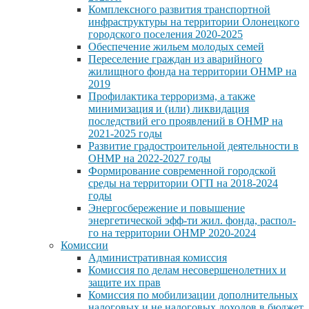
Комплексного развития транспортной
инфраструктуры на территории Олонецкого
городского поселения 2020-2025
Обеспечение жильем молодых семей
Переселение граждан из аварийного
жилищного фонда на территории ОНМР на
2019
Профилактика терроризма, а также
минимизация и (или) ликвидация
последствий его проявлений в ОНМР на
2021-2025 годы
Развитие градостроительной деятельности в
ОНМР на 2022-2027 годы
Формирование современной городской
среды на территории ОГП на 2018-2024
годы
Энергосбережение и повышение
энергетической эфф-ти жил. фонда, распол-
го на территории ОНМР 2020-2024
Комиссии
Административная комиссия
Комиссия по делам несовершенолетних и
защите их прав
Комиссия по мобилизации дополнительных
налоговых и не налоговых доходов в бюджет