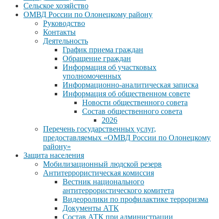
Сельское хозяйство
ОМВД России по Олонецкому району
Руководство
Контакты
Деятельность
График приема граждан
Обращение граждан
Информация об участковых
уполномоченных
Информационно-аналитическая записка
Информация об общественном совете
Новости общественного совета
Состав общественного совета
2026
Перечень государственных услуг,
предоставляемых «ОМВД России по Олонецкому
району»
Защита населения
Мобилизационный людской резерв
Антитеррористическая комиссия
Вестник национального
антитеррористического комитета
Видеоролики по профилактике терроризма
Документы АТК
Состав АТК при администрации