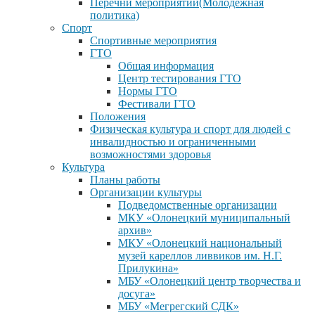
Перечни мероприятий(Молодежная
политика)
Спорт
Спортивные мероприятия
ГТО
Общая информация
Центр тестирования ГТО
Нормы ГТО
Фестивали ГТО
Положения
Физическая культура и спорт для людей с
инвалидностью и ограниченными
возможностями здоровья
Культура
Планы работы
Организации культуры
Подведомственные организации
МКУ «Олонецкий муниципальный
архив»
МКУ «Олонецкий национальный
музей кареллов ливвиков им. Н.Г.
Прилукина»
МБУ «Олонецкий центр творчества и
досуга»
МБУ «Мегрегский СДК»