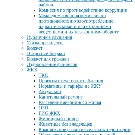
района
Комиссия по противодействию коррупции
Межведомственная комиссия по
противодействию злоупотреблению
наркотическими и психотропными
веществами и их незаконному обороту
Публичные слушания
Указы президента
Бюджет
Открытый бюджет
Бюджет для граждан
Оздоровление финансов
ЖКХ
ТКО
Проекты схем теплоснабжения
Нормативы и тарифы на ЖКУ
Актуально
Капитальный ремонт
Расселение аварийного жилья
ОЗП
ГИС ЖКХ
Жилищный вопрос
Животные без владельцев
Комплексное развитие сельских территорий
Обеспечение жильем молодых семей