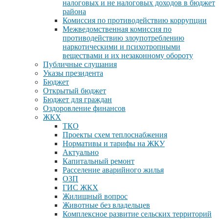
налоговых и не налоговых доходов в бюджет
района
Комиссия по противодействию коррупции
Межведомственная комиссия по
противодействию злоупотреблению
наркотическими и психотропными
веществами и их незаконному обороту
Публичные слушания
Указы президента
Бюджет
Открытый бюджет
Бюджет для граждан
Оздоровление финансов
ЖКХ
ТКО
Проекты схем теплоснабжения
Нормативы и тарифы на ЖКУ
Актуально
Капитальный ремонт
Расселение аварийного жилья
ОЗП
ГИС ЖКХ
Жилищный вопрос
Животные без владельцев
Комплексное развитие сельских территорий