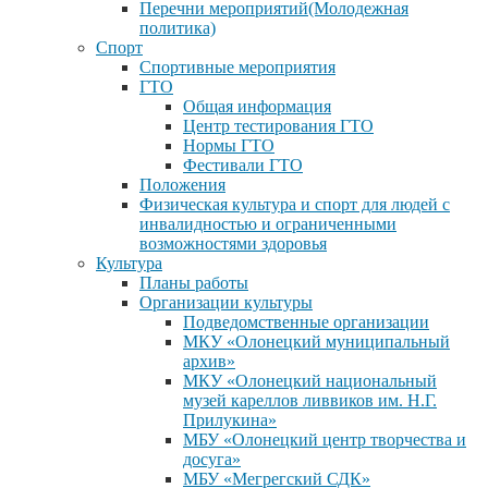
Перечни мероприятий(Молодежная
политика)
Спорт
Спортивные мероприятия
ГТО
Общая информация
Центр тестирования ГТО
Нормы ГТО
Фестивали ГТО
Положения
Физическая культура и спорт для людей с
инвалидностью и ограниченными
возможностями здоровья
Культура
Планы работы
Организации культуры
Подведомственные организации
МКУ «Олонецкий муниципальный
архив»
МКУ «Олонецкий национальный
музей кареллов ливвиков им. Н.Г.
Прилукина»
МБУ «Олонецкий центр творчества и
досуга»
МБУ «Мегрегский СДК»