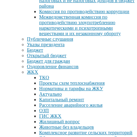
налоговых и не налоговых доходов в бюджет
района
Комиссия по противодействию коррупции
Межведомственная комиссия по
противодействию злоупотреблению
наркотическими и психотропными
веществами и их незаконному обороту
Публичные слушания
Указы президента
Бюджет
Открытый бюджет
Бюджет для граждан
Оздоровление финансов
ЖКХ
ТКО
Проекты схем теплоснабжения
Нормативы и тарифы на ЖКУ
Актуально
Капитальный ремонт
Расселение аварийного жилья
ОЗП
ГИС ЖКХ
Жилищный вопрос
Животные без владельцев
Комплексное развитие сельских территорий