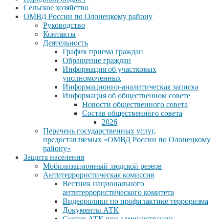
Сельское хозяйство
ОМВД России по Олонецкому району
Руководство
Контакты
Деятельность
График приема граждан
Обращение граждан
Информация об участковых
уполномоченных
Информационно-аналитическая записка
Информация об общественном совете
Новости общественного совета
Состав общественного совета
2026
Перечень государственных услуг,
предоставляемых «ОМВД России по Олонецкому
району»
Защита населения
Мобилизационный людской резерв
Антитеррористическая комиссия
Вестник национального
антитеррористического комитета
Видеоролики по профилактике терроризма
Документы АТК
Состав АТК при администрации