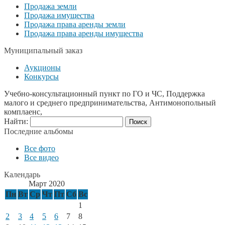
Продажа земли
Продажа имущества
Продажа права аренды земли
Продажа права аренды имущества
Муниципальный заказ
Аукционы
Конкурсы
Учебно-консультационный пункт по ГО и ЧС, Поддержка
малого и среднего предпринимательства, Антимонопольный
комплаенс,
Найти:
Последние альбомы
Все фото
Все видео
Календарь
Март 2020
Пн
Вт
Ср
Чт
Пт
Сб
Вс
1
2
3
4
5
6
7
8