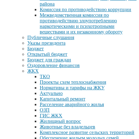
района
Комиссия по противодействию коррупции
Межведомственная комиссия по
противодействию злоупотреблению
наркотическими и психотропными
веществами и их незаконному обороту
Публичные слушания
Указы президента
Бюджет
Открытый бюджет
Бюджет для граждан
Оздоровление финансов
ЖКХ
ТКО
Проекты схем теплоснабжения
Нормативы и тарифы на ЖКУ
Актуально
Капитальный ремонт
Расселение аварийного жилья
ОЗП
ГИС ЖКХ
Жилищный вопрос
Животные без владельцев
Комплексное развитие сельских территорий
Обеспечение жильем молодых семей