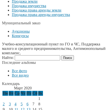
Продажа земли
Продажа имущества
Продажа права аренды земли
Продажа права аренды имущества
Муниципальный заказ
Аукционы
Конкурсы
Учебно-консультационный пункт по ГО и ЧС, Поддержка
малого и среднего предпринимательства, Антимонопольный
комплаенс,
Найти:
Последние альбомы
Все фото
Все видео
Календарь
Март 2020
Пн
Вт
Ср
Чт
Пт
Сб
Вс
1
2
3
4
5
6
7
8
9
10
11
12
13
14
15