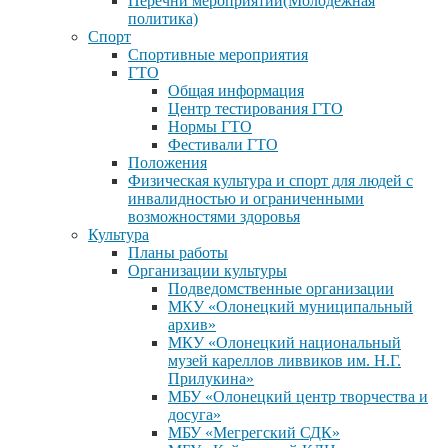
Перечни мероприятий(Молодежная
политика)
Спорт
Спортивные мероприятия
ГТО
Общая информация
Центр тестирования ГТО
Нормы ГТО
Фестивали ГТО
Положения
Физическая культура и спорт для людей с
инвалидностью и ограниченными
возможностями здоровья
Культура
Планы работы
Организации культуры
Подведомственные организации
МКУ «Олонецкий муниципальный
архив»
МКУ «Олонецкий национальный
музей кареллов ливвиков им. Н.Г.
Прилукина»
МБУ «Олонецкий центр творчества и
досуга»
МБУ «Мегрегский СДК»