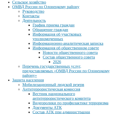
Сельское хозяйство
ОМВД России по Олонецкому району
Руководство
Контакты
Деятельность
График приема граждан
Обращение граждан
Информация об участковых
уполномоченных
Информационно-аналитическая записка
Информация об общественном совете
Новости общественного совета
Состав общественного совета
2026
Перечень государственных услуг,
предоставляемых «ОМВД России по Олонецкому
району»
Защита населения
Мобилизационный людской резерв
Антитеррористическая комиссия
Вестник национального
антитеррористического комитета
Видеоролики по профилактике терроризма
Документы АТК
Состав АТК при администрации