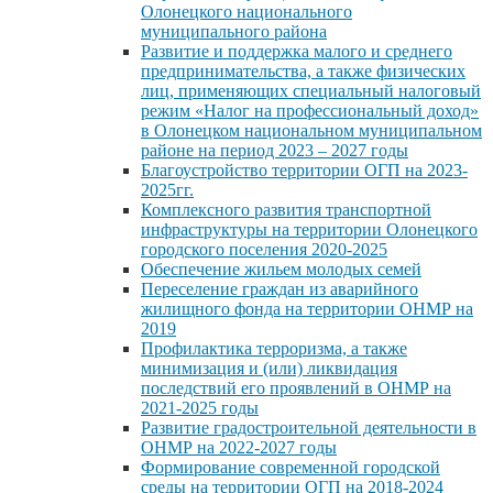
Олонецкого национального
муниципального района
Развитие и поддержка малого и среднего
предпринимательства, а также физических
лиц, применяющих специальный налоговый
режим «Налог на профессиональный доход»
в Олонецком национальном муниципальном
районе на период 2023 – 2027 годы
Благоустройство территории ОГП на 2023-
2025гг.
Комплексного развития транспортной
инфраструктуры на территории Олонецкого
городского поселения 2020-2025
Обеспечение жильем молодых семей
Переселение граждан из аварийного
жилищного фонда на территории ОНМР на
2019
Профилактика терроризма, а также
минимизация и (или) ликвидация
последствий его проявлений в ОНМР на
2021-2025 годы
Развитие градостроительной деятельности в
ОНМР на 2022-2027 годы
Формирование современной городской
среды на территории ОГП на 2018-2024