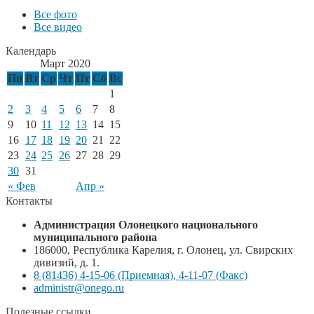
Все фото
Все видео
Календарь
Март 2020
Пн
Вт
Ср
Чт
Пт
Сб
Вс
1
2
3
4
5
6
7
8
9
10
11
12
13
14
15
16
17
18
19
20
21
22
23
24
25
26
27
28
29
30
31
« Фев
Апр »
Контакты
Администрация Олонецкого национального
муниципального района
186000, Республика Карелия, г. Олонец, ул. Свирских
дивизий, д. 1.
8 (81436) 4-15-06 (Приемная), 4-11-07 (Факс)
administr@onego.ru
Полезные ссылки