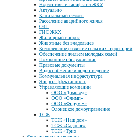
Нормативы и тарифы на ЖКУ
Актуально
Капитальный ремонт
Расселение аварийного жилья
ОЗП
ГИС ЖКХ
Жилищный вопрос
Животные без владельцев
Комплексное развитие сельских территорий
Обеспечение жильем молодых семей
Похоронное обслуживание
Правовые документы
Водоснабжение и водоотведение
Коммунальная инфрастуктура
Энергоэффективность
Управляющие компании
ООО «Домовед»
ООО «Олимп»
ООО «Форум +»
Олонецкое домоуправление
ТСЖ
ТСЖ «Наш дом»
ТСЖ «Садовое»
ТСЖ «Трио
Финансовое управление