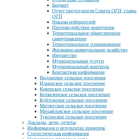
Бюджет
Отчет председателя Совета ОГП, главы
ОГП
Наказы избирателей
Противодействие коррупции
Территориальное общественное
самоуправление
Территориальное планирование
Жилищно-коммунальное хозяйство
Имущество
Муниципальные услуги
Муниципальный контроль
Контактная информация
Видлицкое сельское поселение
Ильинское сельское поселение
Коверское сельское поселение
Коткозерское сельское поселение
Куйтежское сельское поселение
Мегрегское сельское поселение
Михайловское сельское поселение
Туксинское сельское поселение
Доклады, речи, отчеты
Информация о результатах проверок
Статистическая информация