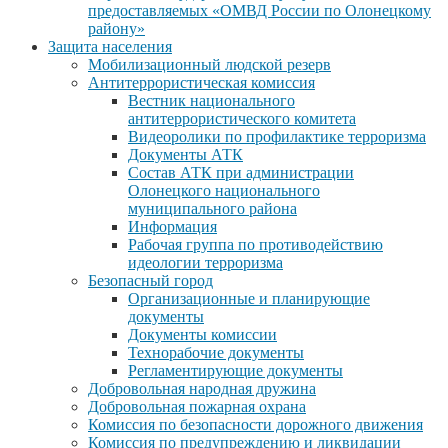
предоставляемых «ОМВД России по Олонецкому
району»
Защита населения
Мобилизационный людской резерв
Антитеррористическая комиссия
Вестник национального
антитеррористического комитета
Видеоролики по профилактике терроризма
Документы АТК
Состав АТК при администрации
Олонецкого национального
муниципального района
Информация
Рабочая группа по противодействию
идеологии терроризма
Безопасный город
Организационные и планирующие
документы
Документы комиссии
Технорабочие документы
Регламентирующие документы
Добровольная народная дружина
Добровольная пожарная охрана
Комиссия по безопасности дорожного движения
Комиссия по предупреждению и ликвидации