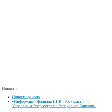
Новости
Новости района
«Информация филиала ППК «Роскадастр» и
Управления Росреестра по Республике Карелия»