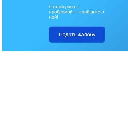
Столкнулись с
проблемой — сообщите о
ней!
Подать жалобу