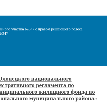
льного участка №347 с правом решающего голоса
 №347
Олонецкого национального
истративного регламента по
униципального жилищного фонда по
ионального муниципального района»