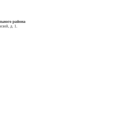
ьного района
зий, д. 1.