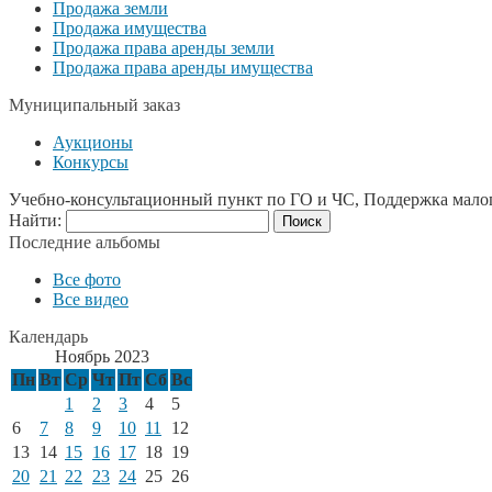
Продажа земли
Продажа имущества
Продажа права аренды земли
Продажа права аренды имущества
Муниципальный заказ
Аукционы
Конкурсы
Учебно-консультационный пункт по ГО и ЧС, Поддержка мало
Найти:
Последние альбомы
Все фото
Все видео
Календарь
Ноябрь 2023
Пн
Вт
Ср
Чт
Пт
Сб
Вс
1
2
3
4
5
6
7
8
9
10
11
12
13
14
15
16
17
18
19
20
21
22
23
24
25
26