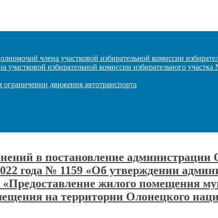
полномочий члена участковой избирательной комиссии избирате
на участковой избирательной комиссии избирательного участка
ом ограничении движения автотранспорта
енений в постановление администрации 
2022 года № 1159 «Об утверждении админ
 «Предоставление жилого помещения м
омещения на территории Олонецкого нац