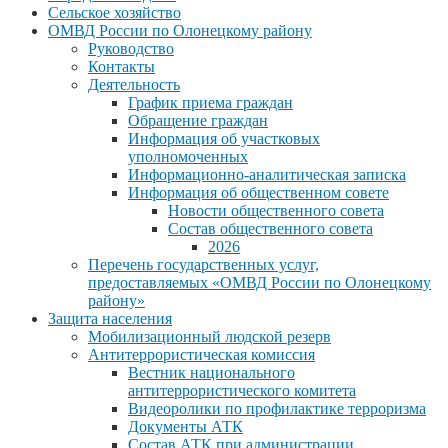
Сельское хозяйство
ОМВД России по Олонецкому району
Руководство
Контакты
Деятельность
График приема граждан
Обращение граждан
Информация об участковых
уполномоченных
Информационно-аналитическая записка
Информация об общественном совете
Новости общественного совета
Состав общественного совета
2026
Перечень государственных услуг,
предоставляемых «ОМВД России по Олонецкому
району»
Защита населения
Мобилизационный людской резерв
Антитеррористическая комиссия
Вестник национального
антитеррористического комитета
Видеоролики по профилактике терроризма
Документы АТК
Состав АТК при администрации