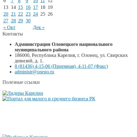
6
7
8
9
10
11
12
13
14
15
16
17
18
19
20
21
22
23
24
25
26
27
28
29
30
« Окт
Дек »
Контакты
Администрация Олонецкого национального
муниципального района
186000, Республика Карелия, г. Олонец, ул. Свирских
дивизий, д. 1.
8 (81436) 4-15-06 (Приемная), 4-11-07 (Факс)
administr@onego.ru
Полезные ссылки