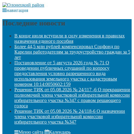
навигация
Последние новости
В конце июля вступили в силу изменения в правилах
назначения единого пособия
Более 44,5 млн рублей компенсировал Соцфонд по
Карелии работодателям за трудоустройство граждан за 5
лет
Постановление от 5 августа 2026 года № 71 О
проведении публичных слушаний по вопросу
предоставления условно разрешенного вида
использования земельного участка с кадастровым
номером 10:14:0050602:159
Решение ТИК от 05.08.2026 № 24/117 -6 О прекращении
полномочий члена участковой избирательной комиссии
избирательного участка №347 с правом решающего
голоса
Решение ТИК от 05.08.2026 № 24/118-6 О назначении
члена участковой избирательной комиссии
избирательного участка №347
Меню сайта
Календарь