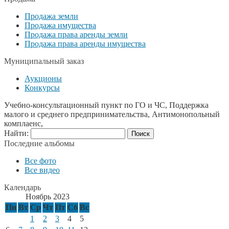
Продажа земли
Продажа имущества
Продажа права аренды земли
Продажа права аренды имущества
Муниципальный заказ
Аукционы
Конкурсы
Учебно-консультационный пункт по ГО и ЧС, Поддержка
малого и среднего предпринимательства, Антимонопольный
комплаенс,
Найти:
Последние альбомы
Все фото
Все видео
Календарь
Ноябрь 2023
Пн
Вт
Ср
Чт
Пт
Сб
Вс
1
2
3
4
5