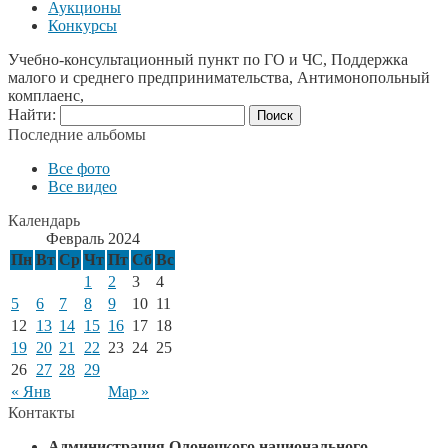
Аукционы
Конкурсы
Учебно-консультационный пункт по ГО и ЧС, Поддержка
малого и среднего предпринимательства, Антимонопольный
комплаенс,
Найти:
Последние альбомы
Все фото
Все видео
Календарь
Февраль 2024
Пн
Вт
Ср
Чт
Пт
Сб
Вс
1
2
3
4
5
6
7
8
9
10
11
12
13
14
15
16
17
18
19
20
21
22
23
24
25
26
27
28
29
« Янв
Мар »
Контакты
Администрация Олонецкого национального