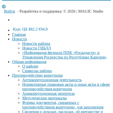
Войти
· Разработка и поддержка: © 2026 | MAGIC Studio
Курс ЦБ
$82.2
€94.8
Главная
Новости
Новости района
Новости ГИБДД
«Информация филиала ППК «Роскадастр» и
Управления Росреестра по Республике Карелия»
Общая информация
О районе
Символы района
Противодействие коррупции
Антикоррупционная деятельность
Нормативные правовые акты и иные акты в сфере
противодействия коррупции
Аникоррупционная экпертиза
Методические материалы
Формы документов, связанных с
противодействием коррупции, для заполнения
Сведения о доходах, расходах, об имуществе и