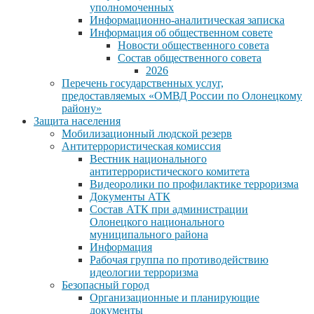
уполномоченных
Информационно-аналитическая записка
Информация об общественном совете
Новости общественного совета
Состав общественного совета
2026
Перечень государственных услуг,
предоставляемых «ОМВД России по Олонецкому
району»
Защита населения
Мобилизационный людской резерв
Антитеррористическая комиссия
Вестник национального
антитеррористического комитета
Видеоролики по профилактике терроризма
Документы АТК
Состав АТК при администрации
Олонецкого национального
муниципального района
Информация
Рабочая группа по противодействию
идеологии терроризма
Безопасный город
Организационные и планирующие
документы