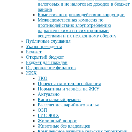
налоговых и не налоговых доходов в бюджет
района
Комиссия по противодействию коррупции
Межведомственная комиссия по
противодействию злоупотреблению
наркотическими и психотропными
веществами и их незаконному обороту
Публичные слушания
Указы президента
Бюджет
Открытый бюджет
Бюджет для граждан
Оздоровление финансов
ЖКХ
ТКО
Проекты схем теплоснабжения
Нормативы и тарифы на ЖКУ
Актуально
Капитальный ремонт
Расселение аварийного жилья
ОЗП
ГИС ЖКХ
Жилищный вопрос
Животные без владельцев
Комплексное развитие сельских территорий