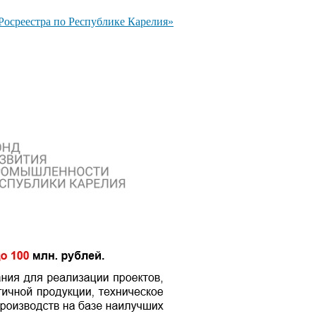
осреестра по Республике Карелия»