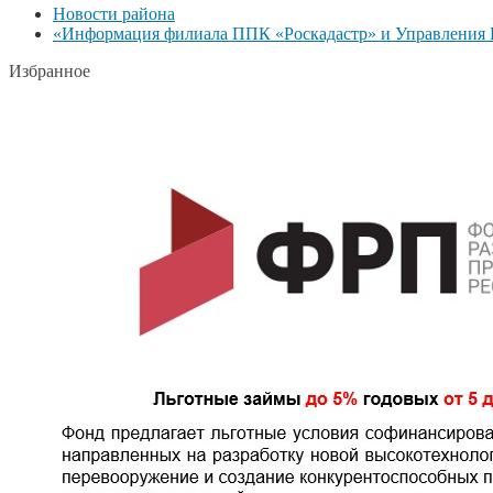
Новости района
«Информация филиала ППК «Роскадастр» и Управления Р
Избранное