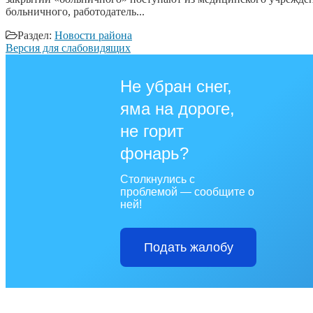
больничного, работодатель...
Раздел:
Новости района
Версия для слабовидящих
Не убран снег,
яма на дороге,
не горит
фонарь?
Столкнулись с
проблемой — сообщите о
ней!
Подать жалобу