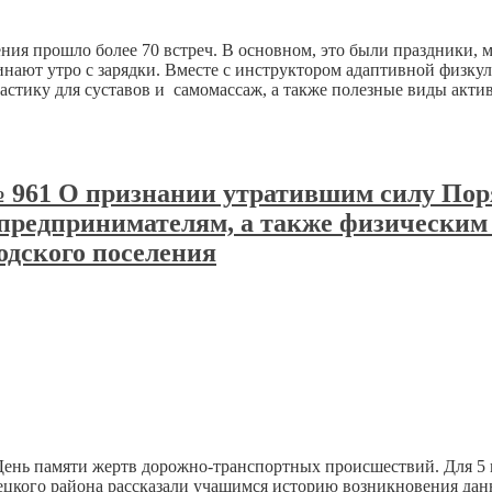
ния прошло более 70 встреч. В основном, это были праздники, 
нают утро с зарядки. Вместе с инструктором адаптивной физку
астику для суставов и самомассаж, а также полезные виды акт
 № 961 О признании утратившим силу Пор
редпринимателям, а также физическим 
родского поселения
т День памяти жертв дорожно-транспортных происшествий. Для 
цкого района рассказали учащимся историю возникновения данн