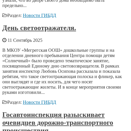
узнали, что во дворе своего дома необходимо быть
предельно...
Раздел:
Новости ГИБДД
День светоотражателя.
11 Сентябрь 2025
В МКОУ «Мегрегская ООШ» дошкольные группы и на
отделении дневного пребывания Центра помощи детям
«Солнечный» было проведено тематическое занятие,
посвященный Единому дню световозвращателя. В рамках
занятия инспектор Любовь Осипова рассказала и показала
ребятам, что такое светоотражающая полоска и фликер, как
они выглядят и где их носить, для чего носят
светоотражающие жилеты. И в конце мероприятия своими
руками изготовили...
Раздел:
Новости ГИБДД
Госавтоинспекция разыскивает
очевидцев дорожно-транспортного
происшествия.