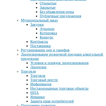
Открытые
Закрытые
Без объявления цены
Публичные предложения
Муниципальный заказ
Закупки
Аукцион
Котировка
Конкурс
Контракты
Поставщики
Регулирование цен и тарифов
Лицензирование розничной продажи алкогольной
продукции
Условия и порядок лицензирования
Лицензии
Торговля
Торговля
Торговый реестр
Информация
Нестационарные торговые объекты
НПА
Ярмарки
Защита прав потребителей
Программы развития