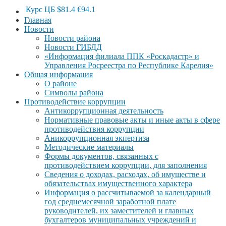
Курс ЦБ
$81.4
€94.1
Главная
Новости
Новости района
Новости ГИБДД
«Информация филиала ППК «Роскадастр» и
Управления Росреестра по Республике Карелия»
Общая информация
О районе
Символы района
Противодействие коррупции
Антикоррупционная деятельность
Нормативные правовые акты и иные акты в сфере
противодействия коррупции
Аникоррупционная экпертиза
Методические материалы
Формы документов, связанных с
противодействием коррупции, для заполнения
Сведения о доходах, расходах, об имуществе и
обязательствах имущественного характера
Информация о рассчитываемой за календарный
год среднемесячной заработной плате
руководителей, их заместителей и главных
бухгалтеров муниципальных учреждений и