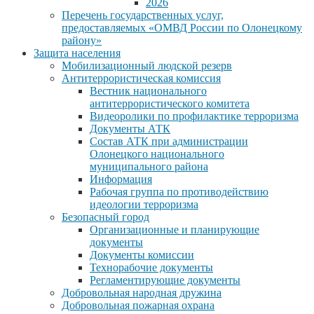
2026
Перечень государственных услуг,
предоставляемых «ОМВД России по Олонецкому
району»
Защита населения
Мобилизационный людской резерв
Антитеррористическая комиссия
Вестник национального
антитеррористического комитета
Видеоролики по профилактике терроризма
Документы АТК
Состав АТК при администрации
Олонецкого национального
муниципального района
Информация
Рабочая группа по противодействию
идеологии терроризма
Безопасный город
Организационные и планирующие
документы
Документы комиссии
Технорабочие документы
Регламентирующие документы
Добровольная народная дружина
Добровольная пожарная охрана