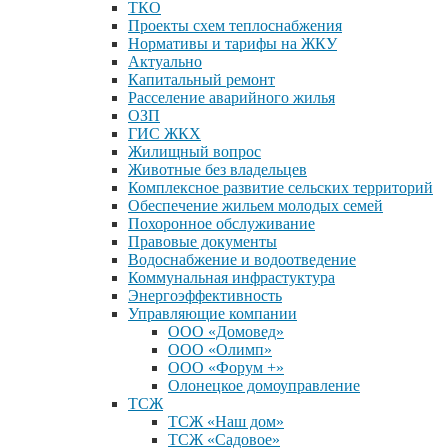
ТКО
Проекты схем теплоснабжения
Нормативы и тарифы на ЖКУ
Актуально
Капитальный ремонт
Расселение аварийного жилья
ОЗП
ГИС ЖКХ
Жилищный вопрос
Животные без владельцев
Комплексное развитие сельских территорий
Обеспечение жильем молодых семей
Похоронное обслуживание
Правовые документы
Водоснабжение и водоотведение
Коммунальная инфрастуктура
Энергоэффективность
Управляющие компании
ООО «Домовед»
ООО «Олимп»
ООО «Форум +»
Олонецкое домоуправление
ТСЖ
ТСЖ «Наш дом»
ТСЖ «Садовое»