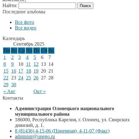
Найти:
Последние альбомы
Все фото
Все видео
Календарь
Сентябрь 2025
Пн
Вт
Ср
Чт
Пт
Сб
Вс
1
2
3
4
5
6
7
8
9
10
11
12
13
14
15
16
17
18
19
20
21
22
23
24
25
26
27
28
29
30
« Авг
Окт »
Контакты
Администрация Олонецкого национального
муниципального района
186000, Республика Карелия, г. Олонец, ул. Свирских
дивизий, д. 1.
8 (81436) 4-15-06 (Приемная), 4-11-07 (Факс)
administr@onego.ru