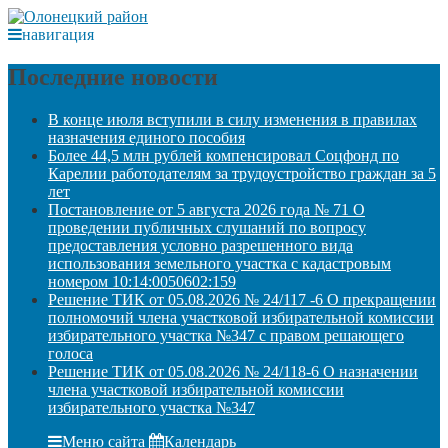
навигация
Последние новости
В конце июля вступили в силу изменения в правилах
назначения единого пособия
Более 44,5 млн рублей компенсировал Соцфонд по
Карелии работодателям за трудоустройство граждан за 5
лет
Постановление от 5 августа 2026 года № 71 О
проведении публичных слушаний по вопросу
предоставления условно разрешенного вида
использования земельного участка с кадастровым
номером 10:14:0050602:159
Решение ТИК от 05.08.2026 № 24/117 -6 О прекращении
полномочий члена участковой избирательной комиссии
избирательного участка №347 с правом решающего
голоса
Решение ТИК от 05.08.2026 № 24/118-6 О назначении
члена участковой избирательной комиссии
избирательного участка №347
Меню сайта
Календарь