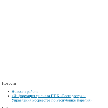
Новости
Новости района
«Информация филиала ППК «Роскадастр» и
Управления Росреестра по Республике Карелия»