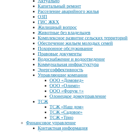
Актуально
Капитальный ремонт
Расселение аварийного жилья
ОЗП
ГИС ЖКХ
Жилищный вопрос
Животные без владельцев
Комплексное развитие сельских территорий
Обеспечение жильем молодых семей
Похоронное обслуживание
Правовые документы
Водоснабжение и водоотведение
Коммунальная инфрастуктура
Энергоэффективность
Управляющие компании
ООО «Домовед»
ООО «Олимп»
ООО «Форум +»
Олонецкое домоуправление
ТСЖ
ТСЖ «Наш дом»
ТСЖ «Садовое»
ТСЖ «Трио
Финансовое управление
Контактная информация