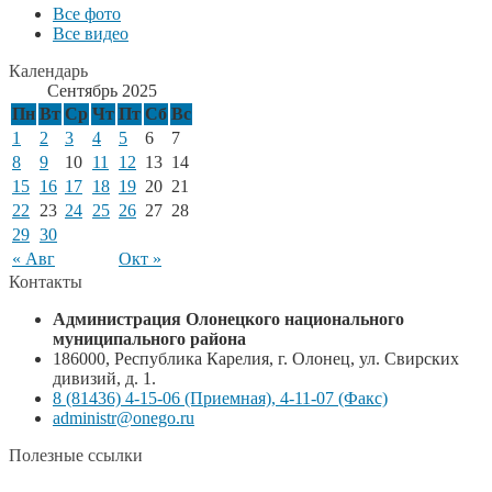
Все фото
Все видео
Календарь
Сентябрь 2025
Пн
Вт
Ср
Чт
Пт
Сб
Вс
1
2
3
4
5
6
7
8
9
10
11
12
13
14
15
16
17
18
19
20
21
22
23
24
25
26
27
28
29
30
« Авг
Окт »
Контакты
Администрация Олонецкого национального
муниципального района
186000, Республика Карелия, г. Олонец, ул. Свирских
дивизий, д. 1.
8 (81436) 4-15-06 (Приемная), 4-11-07 (Факс)
administr@onego.ru
Полезные ссылки