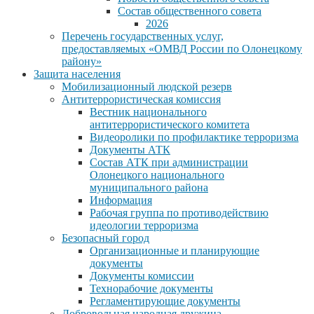
Состав общественного совета
2026
Перечень государственных услуг,
предоставляемых «ОМВД России по Олонецкому
району»
Защита населения
Мобилизационный людской резерв
Антитеррористическая комиссия
Вестник национального
антитеррористического комитета
Видеоролики по профилактике терроризма
Документы АТК
Состав АТК при администрации
Олонецкого национального
муниципального района
Информация
Рабочая группа по противодействию
идеологии терроризма
Безопасный город
Организационные и планирующие
документы
Документы комиссии
Технорабочие документы
Регламентирующие документы
Добровольная народная дружина