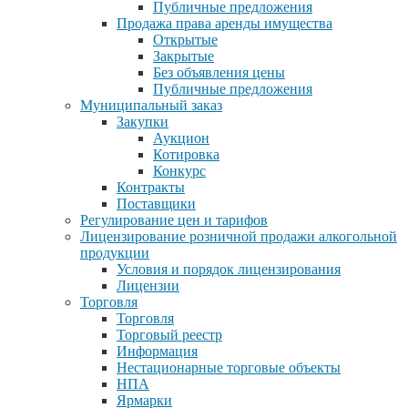
Публичные предложения
Продажа права аренды имущества
Открытые
Закрытые
Без объявления цены
Публичные предложения
Муниципальный заказ
Закупки
Аукцион
Котировка
Конкурс
Контракты
Поставщики
Регулирование цен и тарифов
Лицензирование розничной продажи алкогольной
продукции
Условия и порядок лицензирования
Лицензии
Торговля
Торговля
Торговый реестр
Информация
Нестационарные торговые объекты
НПА
Ярмарки