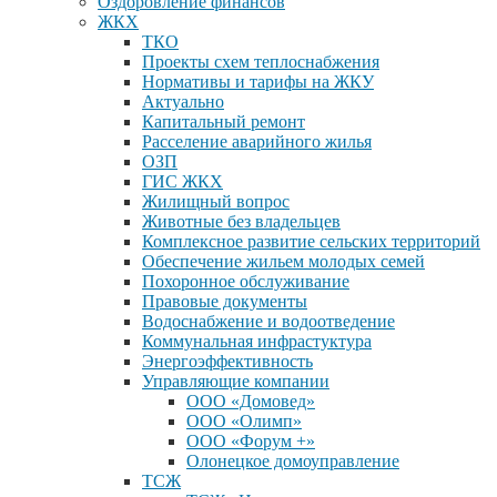
Оздоровление финансов
ЖКХ
ТКО
Проекты схем теплоснабжения
Нормативы и тарифы на ЖКУ
Актуально
Капитальный ремонт
Расселение аварийного жилья
ОЗП
ГИС ЖКХ
Жилищный вопрос
Животные без владельцев
Комплексное развитие сельских территорий
Обеспечение жильем молодых семей
Похоронное обслуживание
Правовые документы
Водоснабжение и водоотведение
Коммунальная инфрастуктура
Энергоэффективность
Управляющие компании
ООО «Домовед»
ООО «Олимп»
ООО «Форум +»
Олонецкое домоуправление
ТСЖ