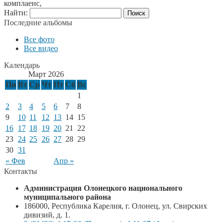
комплаенс,
Найти:
Последние альбомы
Все фото
Все видео
Календарь
Март 2026
Пн
Вт
Ср
Чт
Пт
Сб
Вс
1
2
3
4
5
6
7
8
9
10
11
12
13
14
15
16
17
18
19
20
21
22
23
24
25
26
27
28
29
30
31
« Фев
Апр »
Контакты
Администрация Олонецкого национального
муниципального района
186000, Республика Карелия, г. Олонец, ул. Свирских
дивизий, д. 1.