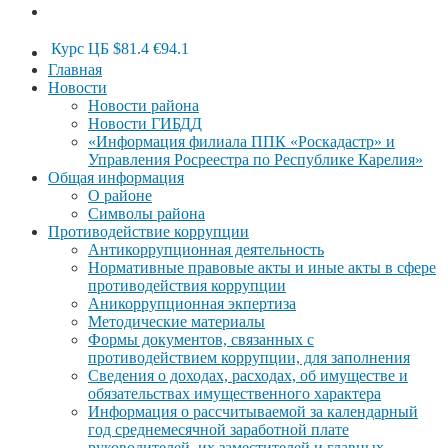
Курс ЦБ
$81.4
€94.1
Главная
Новости
Новости района
Новости ГИБДД
«Информация филиала ППК «Роскадастр» и
Управления Росреестра по Республике Карелия»
Общая информация
О районе
Символы района
Противодействие коррупции
Антикоррупционная деятельность
Нормативные правовые акты и иные акты в сфере
противодействия коррупции
Аникоррупционная экпертиза
Методические материалы
Формы документов, связанных с
противодействием коррупции, для заполнения
Сведения о доходах, расходах, об имуществе и
обязательствах имущественного характера
Информация о рассчитываемой за календарный
год среднемесячной заработной плате
руководителей, их заместителей и главных