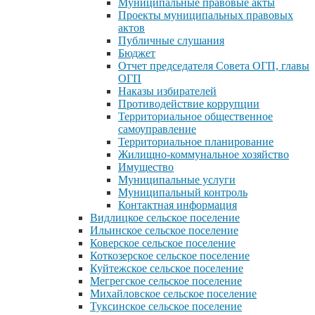
Муниципальные правовые акты
Проекты муниципальных правовых
актов
Публичные слушания
Бюджет
Отчет председателя Совета ОГП, главы
ОГП
Наказы избирателей
Противодействие коррупции
Территориальное общественное
самоуправление
Территориальное планирование
Жилищно-коммунальное хозяйство
Имущество
Муниципальные услуги
Муниципальный контроль
Контактная информация
Видлицкое сельское поселение
Ильинское сельское поселение
Коверское сельское поселение
Коткозерское сельское поселение
Куйтежское сельское поселение
Мегрегское сельское поселение
Михайловское сельское поселение
Туксинское сельское поселение