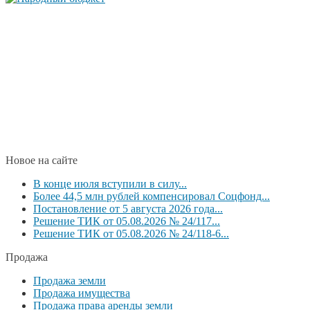
Новое на сайте
В конце июля вступили в силу...
Более 44,5 млн рублей компенсировал Соцфонд...
Постановление от 5 августа 2026 года...
Решение ТИК от 05.08.2026 № 24/117...
Решение ТИК от 05.08.2026 № 24/118-6...
Продажа
Продажа земли
Продажа имущества
Продажа права аренды земли