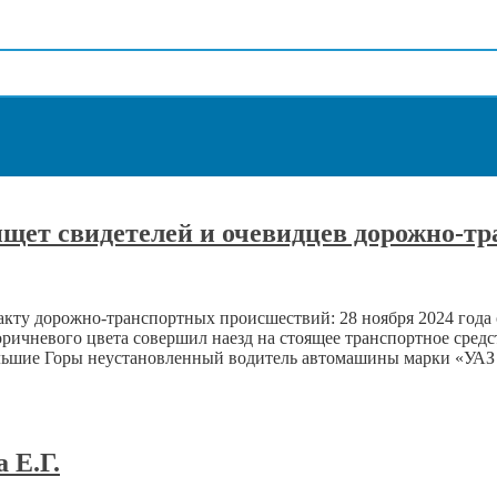
ищет свидетелей и очевидцев дорожно-т
ту дорожно-транспортных происшествий: 28 ноября 2024 года око
чневого цвета совершил наезд на стоящее транспортное средств
льшие Горы неустановленный водитель автомашины марки «УАЗ б
 Е.Г.