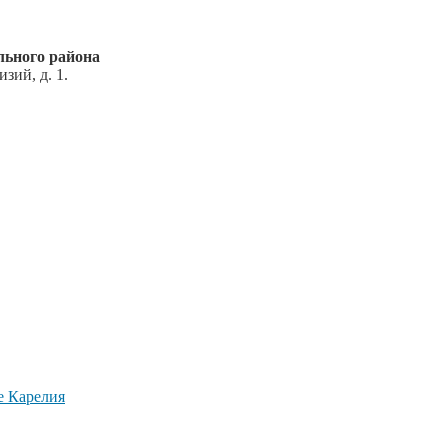
ьного района
зий, д. 1.