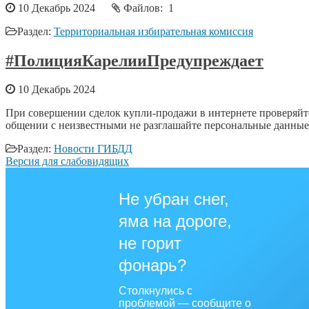
10 Декабрь 2024
Файлов: 1
Раздел:
Территориальная избирательная комиссия
#ПолицияКарелииПредупреждает
10 Декабрь 2024
При совершении сделок купли-продажи в интернете проверяйт
общении с неизвестными не разглашайте персональные данные
Раздел:
Новости ГИБДД
Версия для слабовидящих
Не убран снег,
яма на дороге,
не горит
фонарь?
Столкнулись с
проблемой — сообщите о