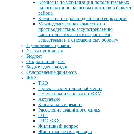
Комиссия по мобилизации дополнительных
налоговых и не налоговых доходов в бюджет
района
Комиссия по противодействию коррупции
Межведомственная комиссия по
противодействию злоупотреблению
наркотическими и психотропными
веществами и их незаконному обороту
Публичные слушания
Указы президента
Бюджет
Открытый бюджет
Бюджет для граждан
Оздоровление финансов
ЖКХ
ТКО
Проекты схем теплоснабжения
Нормативы и тарифы на ЖКУ
Актуально
Капитальный ремонт
Расселение аварийного жилья
ОЗП
ГИС ЖКХ
Жилищный вопрос
Животные без владельцев