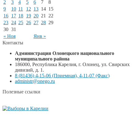
2
3
4
5
6
7
8
9
10
11
12
13
14
15
16
17
18
19
20
21
22
23
24
25
26
27
28
29
30
31
« Ноя
Янв »
Контакты
Администрация Олонецкого национального
муниципального района
186000, Республика Карелия, г. Олонец, ул. Свирских
дивизий, д. 1.
8 (81436) 4-15-06 (Приемная), 4-11-07 (Факс)
administr@onego.ru
Полезные ссылки