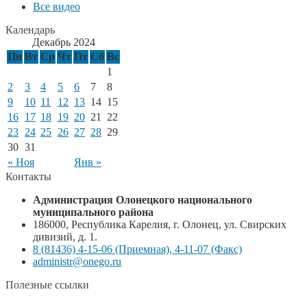
Все видео
Календарь
Декабрь 2024
Пн
Вт
Ср
Чт
Пт
Сб
Вс
1
2
3
4
5
6
7
8
9
10
11
12
13
14
15
16
17
18
19
20
21
22
23
24
25
26
27
28
29
30
31
« Ноя
Янв »
Контакты
Администрация Олонецкого национального
муниципального района
186000, Республика Карелия, г. Олонец, ул. Свирских
дивизий, д. 1.
8 (81436) 4-15-06 (Приемная), 4-11-07 (Факс)
administr@onego.ru
Полезные ссылки