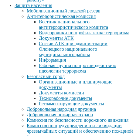
Защита населения
Мобилизационный людской резерв
Антитеррористическая комиссия
Вестник национального
антитеррористического комитета
Видеоролики по профилактике терроризма
Документы АТК
Состав АТК при администрации
Олонецкого национального
муниципального района
Информация
Рабочая группа по противодействию
идеологии терроризма
Безопасный город
Организационные и планирующие
документы
Документы комиссии
Технорабочие документы
Регламентирующие документы
Добровольная народная дружина
Добровольная пожарная охрана
Комиссия по безопасности дорожного движения
Комиссия по предупреждению и ликвидации
чрезвычайных ситуаций и обеспечению пожарной