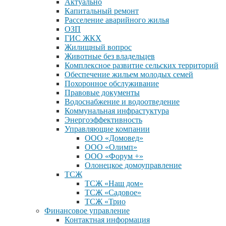
Актуально
Капитальный ремонт
Расселение аварийного жилья
ОЗП
ГИС ЖКХ
Жилищный вопрос
Животные без владельцев
Комплексное развитие сельских территорий
Обеспечение жильем молодых семей
Похоронное обслуживание
Правовые документы
Водоснабжение и водоотведение
Коммунальная инфрастуктура
Энергоэффективность
Управляющие компании
ООО «Домовед»
ООО «Олимп»
ООО «Форум +»
Олонецкое домоуправление
ТСЖ
ТСЖ «Наш дом»
ТСЖ «Садовое»
ТСЖ «Трио
Финансовое управление
Контактная информация