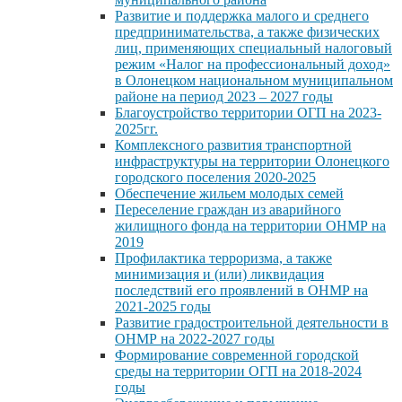
Развитие и поддержка малого и среднего
предпринимательства, а также физических
лиц, применяющих специальный налоговый
режим «Налог на профессиональный доход»
в Олонецком национальном муниципальном
районе на период 2023 – 2027 годы
Благоустройство территории ОГП на 2023-
2025гг.
Комплексного развития транспортной
инфраструктуры на территории Олонецкого
городского поселения 2020-2025
Обеспечение жильем молодых семей
Переселение граждан из аварийного
жилищного фонда на территории ОНМР на
2019
Профилактика терроризма, а также
минимизация и (или) ликвидация
последствий его проявлений в ОНМР на
2021-2025 годы
Развитие градостроительной деятельности в
ОНМР на 2022-2027 годы
Формирование современной городской
среды на территории ОГП на 2018-2024
годы