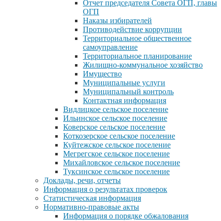
Отчет председателя Совета ОГП, главы
ОГП
Наказы избирателей
Противодействие коррупции
Территориальное общественное
самоуправление
Территориальное планирование
Жилищно-коммунальное хозяйство
Имущество
Муниципальные услуги
Муниципальный контроль
Контактная информация
Видлицкое сельское поселение
Ильинское сельское поселение
Коверское сельское поселение
Коткозерское сельское поселение
Куйтежское сельское поселение
Мегрегское сельское поселение
Михайловское сельское поселение
Туксинское сельское поселение
Доклады, речи, отчеты
Информация о результатах проверок
Статистическая информация
Нормативно-правовые акты
Информация о порядке обжалования