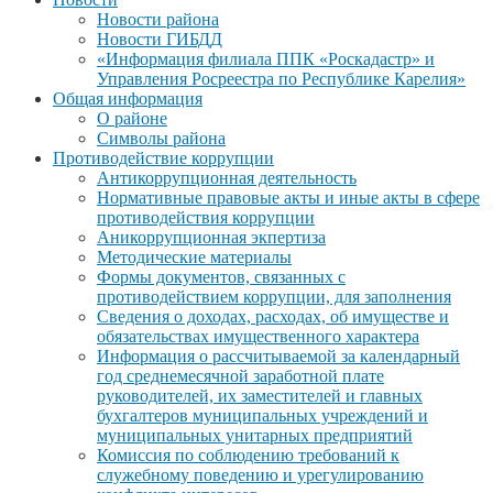
Новости района
Новости ГИБДД
«Информация филиала ППК «Роскадастр» и
Управления Росреестра по Республике Карелия»
Общая информация
О районе
Символы района
Противодействие коррупции
Антикоррупционная деятельность
Нормативные правовые акты и иные акты в сфере
противодействия коррупции
Аникоррупционная экпертиза
Методические материалы
Формы документов, связанных с
противодействием коррупции, для заполнения
Сведения о доходах, расходах, об имуществе и
обязательствах имущественного характера
Информация о рассчитываемой за календарный
год среднемесячной заработной плате
руководителей, их заместителей и главных
бухгалтеров муниципальных учреждений и
муниципальных унитарных предприятий
Комиссия по соблюдению требований к
служебному поведению и урегулированию