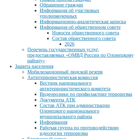
Обращение граждан
Информация об участковых
уполномоченных
Информационно-аналитическая записка
Информация об общественном совете
Новости общественного совета
Состав общественного совета
2026
Перечень государственных услуг,
предоставляемых «ОМВД России по Олонецкому
району»
Защита населения
Мобилизационный людской резерв
Антитеррористическая комиссия
Вестник национального
антитеррористического комитета
Видеоролики по профилактике терроризма
Документы АТК
Состав АТК при администрации
Олонецкого национального
муниципального района
Информация
Рабочая группа по противодействию
идеологии терроризма
Безопасный город