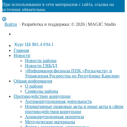
При использовании в сети материалов с сайта, ссылка на
источник обязательна.
Войти
· Разработка и поддержка: © 2026 | MAGIC Studio
Курс ЦБ
$81.4
€94.1
Главная
Новости
Новости района
Новости ГИБДД
«Информация филиала ППК «Роскадастр» и
Управления Росреестра по Республике Карелия»
Общая информация
О районе
Символы района
Противодействие коррупции
Антикоррупционная деятельность
Нормативные правовые акты и иные акты в сфере
противодействия коррупции
Аникоррупционная экпертиза
Методические материалы
Формы документов, связанных с