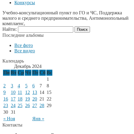
Конкурсы
Учебно-консультационный пункт по ГО и ЧС, Поддержка
малого и среднего предпринимательства, Антимонопольный
комплаенс,
Найти:
Последние альбомы
Все фото
Все видео
Календарь
Декабрь 2024
Пн
Вт
Ср
Чт
Пт
Сб
Вс
1
2
3
4
5
6
7
8
9
10
11
12
13
14
15
16
17
18
19
20
21
22
23
24
25
26
27
28
29
30
31
« Ноя
Янв »
Контакты