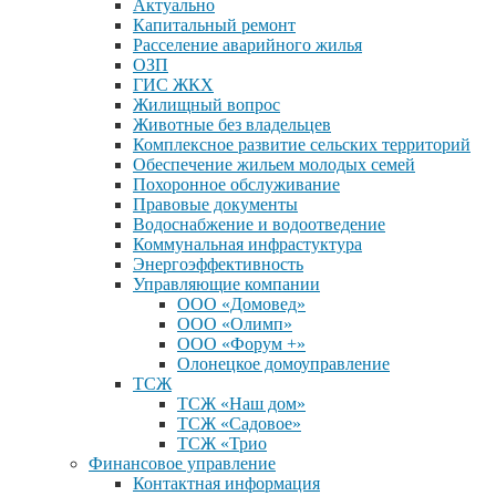
Актуально
Капитальный ремонт
Расселение аварийного жилья
ОЗП
ГИС ЖКХ
Жилищный вопрос
Животные без владельцев
Комплексное развитие сельских территорий
Обеспечение жильем молодых семей
Похоронное обслуживание
Правовые документы
Водоснабжение и водоотведение
Коммунальная инфрастуктура
Энергоэффективность
Управляющие компании
ООО «Домовед»
ООО «Олимп»
ООО «Форум +»
Олонецкое домоуправление
ТСЖ
ТСЖ «Наш дом»
ТСЖ «Садовое»
ТСЖ «Трио
Финансовое управление
Контактная информация