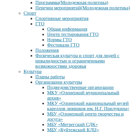
Программы(Молодежная политика)
Перечни мероприятий(Молодежная политика)
Спорт
Спортивные мероприятия
ГТО
Общая информация
Центр тестирования ГТО
Нормы ГТО
Фестивали ГТО
Положения
Физическая культура и спорт для людей с
инвалидностью и ограниченными
возможностями здоровья
Культура
Планы работы
Организации культуры
Подведомственные организации
МКУ «Олонецкий муниципальный
архив»
МКУ «Олонецкий национальный музей
кареллов ливвиков им. Н.Г. Прилукина»
МБУ «Олонецкий центр творчества и
досуга»
МБУ «Мегрегский СДК»
МБУ «Куйтежский КДЦ»