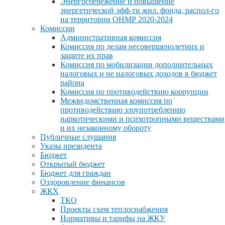
Энергосбережение и повышение
энергетической эфф-ти жил. фонда, распол-го
на территории ОНМР 2020-2024
Комиссии
Административная комиссия
Комиссия по делам несовершенолетних и
защите их прав
Комиссия по мобилизации дополнительных
налоговых и не налоговых доходов в бюджет
района
Комиссия по противодействию коррупции
Межведомственная комиссия по
противодействию злоупотреблению
наркотическими и психотропными веществами
и их незаконному обороту
Публичные слушания
Указы президента
Бюджет
Открытый бюджет
Бюджет для граждан
Оздоровление финансов
ЖКХ
ТКО
Проекты схем теплоснабжения
Нормативы и тарифы на ЖКУ