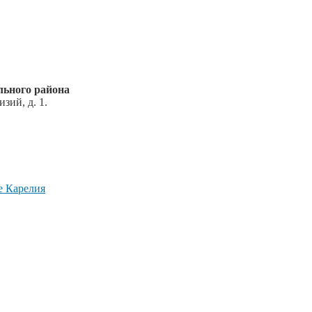
ьного района
зий, д. 1.