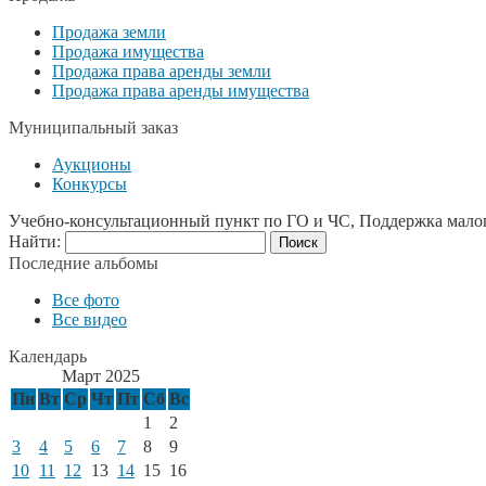
Продажа земли
Продажа имущества
Продажа права аренды земли
Продажа права аренды имущества
Муниципальный заказ
Аукционы
Конкурсы
Учебно-консультационный пункт по ГО и ЧС, Поддержка мало
Найти:
Последние альбомы
Все фото
Все видео
Календарь
Март 2025
Пн
Вт
Ср
Чт
Пт
Сб
Вс
1
2
3
4
5
6
7
8
9
10
11
12
13
14
15
16