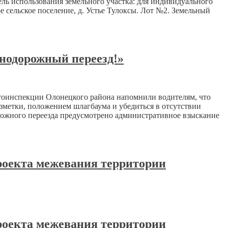
ель использования земельного участка: для индивидуального
ельское поселение, д. Устье Тулоксы. Лот №2. Земельный
нодорожный переезд!»
тоинспекции Олонецкого района напомнили водителям, что
зметки, положением шлагбаума и убедиться в отсутствии
рожного переезда предусмотрено административное взыскание
проекта межевания территории
проекта межевания территории