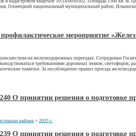
к в кадастровом квартале 10:14:0050502. Площадь 1500 кв. м. Ц
ия, Олонецкий национальный муниципальный район, Ильинское с
 профилактическое мероприятие «Желез
роисшествия на железнодорожных переездах. Сотрудники Госав
уководствоваться требованиями дорожных знаков, светофоров, ра
атические памятки. За несоблюдение правил проезда железнодо
№ 240 О принятии решения о подготовке 
страции района
>
2025 г.
№ 239 О принятии решения о подготовке 