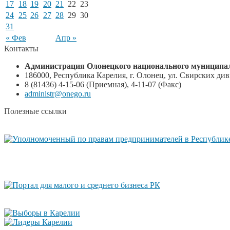
17
18
19
20
21
22
23
24
25
26
27
28
29
30
31
« Фев
Апр »
Контакты
Администрация Олонецкого национального муниципал
186000, Республика Карелия, г. Олонец, ул. Свирских диви
8 (81436) 4-15-06 (Приемная), 4-11-07 (Факс)
administr@onego.ru
Полезные ссылки