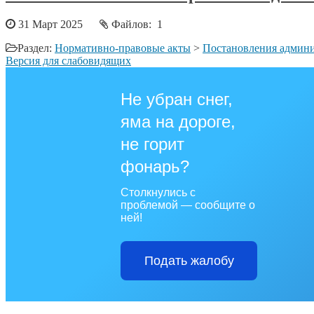
31 Март 2025
Файлов: 1
Раздел:
Нормативно-правовые акты
>
Постановления админи
Версия для слабовидящих
Не убран снег,
яма на дороге,
не горит
фонарь?
Столкнулись с
проблемой — сообщите о
ней!
Подать жалобу