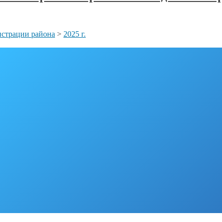
страции района
>
2025 г.